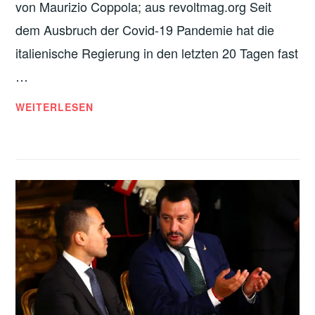
R
von Maurizio Coppola; aus revoltmag.org Seit
I
dem Ausbruch der Covid-19 Pandemie hat die
S
italienische Regierung in den letzten 20 Tagen fast
C
…
H
E
A
WEITERLESEN
W
R
E
B
N
E
D
I
E
T
E
R
*
I
N
N