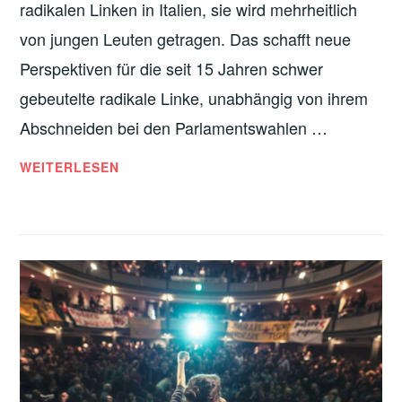
L
radikalen Linken in Italien, sie wird mehrheitlich
V
von jungen Leuten getragen. Das schafft neue
I
Perspektiven für die seit 15 Jahren schwer
N
gebeutelte radikale Linke, unabhängig von ihrem
I
-
Abschneiden bei den Parlamentswahlen …
D
V
WEITERLESEN
I
O
M
R
A
D
I
E
O
N
N
W
O
A
C
H
H
L
M
E
I