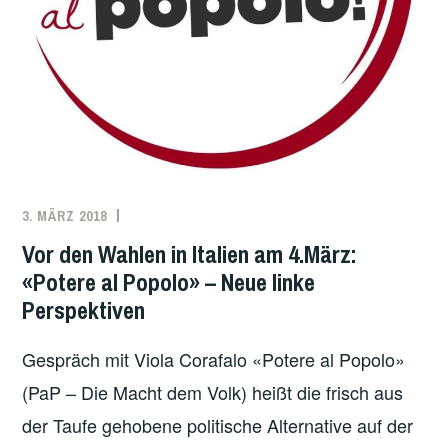
I
M
T
I
T
D
E
R
R
E
3. MÄRZ 2018
REDAKTION
EUROPA
,
G
ITALIEN
I
Vor den Wahlen in Italien am 4.März:
E
«Potere al Popolo» – Neue linke
R
Perspektiven
U
N
Gespräch mit Viola Corafalo «Potere al Popolo»
G
(PaP – Die Macht dem Volk) heißt die frisch aus
S
der Taufe gehobene politische Alternative auf der
A