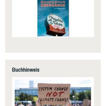
N
U
N
T
E
N
E
N
T
S
T
Buchhinweis
E
H
T
!