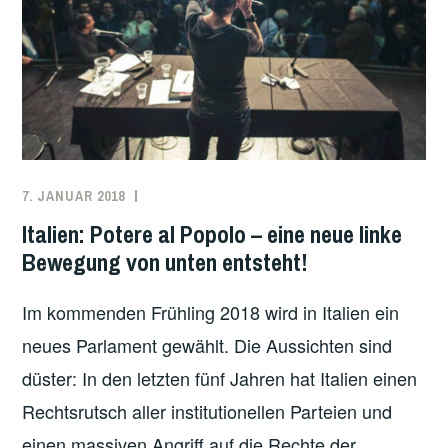
N
T
I
D
N
E
I
R
T
E
A
U
L
7. JANUAR 2018
REDAKTION
EUROPA
,
I
ITALIEN
Italien: Potere al Popolo – eine neue linke
E
Bewegung von unten entsteht!
N
A
Im kommenden Frühling 2018 wird in Italien ein
M
4
neues Parlament gewählt. Die Aussichten sind
.
düster: In den letzten fünf Jahren hat Italien einen
M
Rechtsrutsch aller institutionellen Parteien und
Ä
R
einen massiven Angriff auf die Rechte der