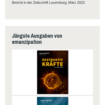
E
K
Bericht in der Zeitschrift Luxemburg, März 2023
U
T
E
I
L
V
I
E
N
N
Jüngste Ausgaben von
K
emanzipation
E
B
E
W
E
G
U
N
G
V
O