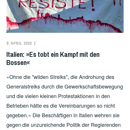
9. APRIL 2020
REDAKTION
ARBEITER*INNENBEWEGUNG
,
ARBEITSKÄMPFE
,
Italien: »Es tobt ein Kampf mit den
GESUNDHEIT
,
Bossen«
GEWERKSCHAFTEN
,
ITALIEN
»Ohne die "wilden Streiks", die Androhung des
Generalstreiks durch die Gewerkschaftsbewegung
und die vielen kleinen Protestaktionen in den
Betrieben hätte es die Vereinbarungen so nicht
gegeben.» Die Beschäftigen in Italien wehren sie
gegen die unzureichende Politik der Regierenden