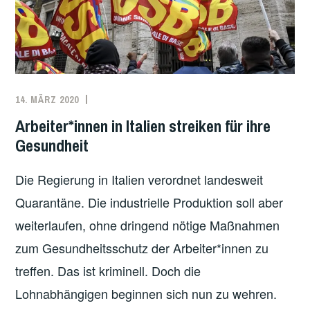
O
A
S
N
S
D
E
E
N
M
«
I
14. MÄRZ 2020
REDAKTION
ARBEITER*INNENBEWEGUNG
,
E
ARBEITSKÄMPFE
,
Arbeiter*innen in Italien streiken für ihre
–
GESUNDHEIT
,
Gesundheit
E
ITALIEN
I
Die Regierung in Italien verordnet landesweit
N
Quarantäne. Die industrielle Produktion soll aber
E
H
weiterlaufen, ohne dringend nötige Maßnahmen
I
zum Gesundheitsschutz der Arbeiter*innen zu
S
treffen. Das ist kriminell. Doch die
T
Lohnabhängigen beginnen sich nun zu wehren.
O