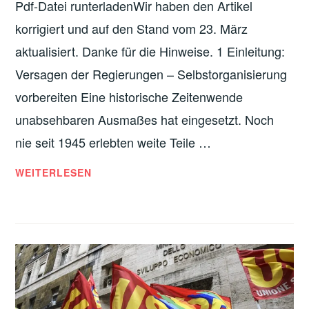
Pdf-Datei runterladenWir haben den Artikel
B
korrigiert und auf den Stand vom 23. März
T
E
aktualisiert. Danke für die Hinweise. 1 Einleitung:
I
Versagen der Regierungen – Selbstorganisierung
N
vorbereiten Eine historische Zeitenwende
K
unabsehbaren Ausmaßes hat eingesetzt. Noch
A
M
nie seit 1945 erlebten weite Teile …
P
F
C
WEITERLESEN
M
O
I
R
T
O
D
N
E
A
N
-
B
P