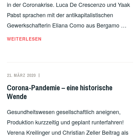
in der Coronakrise. Luca De Crescenzo und Yaak
Pabst sprachen mit der antikapitalistischen
Gewerkschafterin Eliana Como aus Bergamo …
I
WEITERLESEN
T
A
L
I
21. MÄRZ 2020
REDAKTION
CHINA
,
E
DEUTSCHLAND
,
Corona-Pandemie – eine historische
N
EUROPA
,
Wende
:
GESUNDHEIT
,
»
ITALIEN
,
Gesundheitswesen gesellschaftlich aneignen,
E
ÖKOSOZIALISMUS
,
S
Produktion kurzzeitig und geplant runterfahren!
ÖSTERREICH
,
T
Verena Kreilinger und Christian Zeller Beitrag als
SCHWEIZ
O