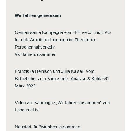
E
»
R
–
Wir fahren gemeinsam
E
N
A
E
Gemeinsame Kampagne von FFF, ver.di und EVG
L
U
für gute Arbeitsbedingungen im öffentlichen
P
E
Personennahverkehr
O
L
#wirfahrenzusammen
P
I
O
N
L
Franziska Heinisch und Julia Kaiser
:
Vom
K
O
Betriebshof zum Klimastreik. Analyse & Kritik 691,
E
–
März 2023
P
E
E
I
R
Video zur Kampagne „Wir fahren zusammen“ von
N
S
Labournet.tv
E
P
N
E
Neustart für #wirfahrenzusammen