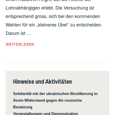
Z
Lohnabhängigen erlebt. Die Versuchung ist
:
entsprechend gross, sich bei den kommenden
«
Wahlen für ein „kleineres Übel“ zu entscheiden.
P
O
Darum ist …
T
I
WEITERLESEN
E
T
R
A
E
L
A
I
L
E
P
Hinweise und Aktivitäten
N
O
:
P
Solidarität mit der ukrainischen Bevölkerung in
P
O
ihrem Widerstand gegen die russische
O
L
Besatzung
T
O
Veranstaltungen und Demonstration