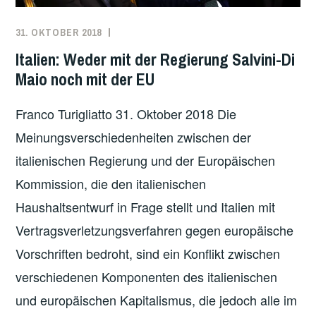
E
N
31. OKTOBER 2018
REDAKTION
EUROPA
,
I
ITALIEN
Italien: Weder mit der Regierung Salvini-Di
N
Maio noch mit der EU
I
T
Franco Turigliatto 31. Oktober 2018 Die
A
Meinungsverschiedenheiten zwischen der
L
I
italienischen Regierung und der Europäischen
E
Kommission, die den italienischen
N
Haushaltsentwurf in Frage stellt und Italien mit
S
Vertragsverletzungsverfahren gegen europäische
T
R
Vorschriften bedroht, sind ein Konflikt zwischen
E
verschiedenen Komponenten des italienischen
I
und europäischen Kapitalismus, die jedoch alle im
K