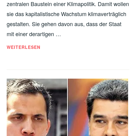
zentralen Baustein einer Klimapolitik. Damit wollen
sie das kapitalistische Wachstum klimaverträglich
gestalten. Sie gehen davon aus, dass der Staat
mit einer derartigen …
BEKÄMPFUNG
WEITERLESEN
DES
KLIMAWANDELS:
WIESO
EINE
CO2-
STEUER
DEN
ÖKOLOGISCHEN
UMBAU
UNSERER
GESELLSCHAFT