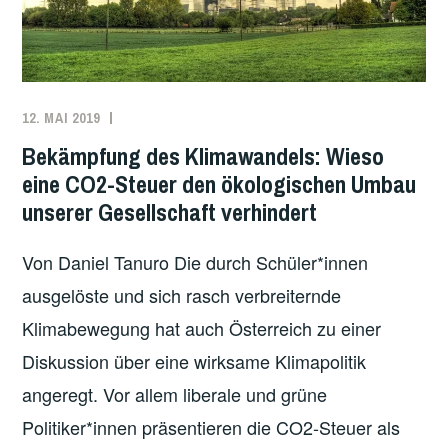
12. MAI 2019
DANIEL
ANTIKAPITALISMUS
,
TANURO
KLIMA
,
Bekämpfung des Klimawandels: Wieso
ÖKOSOZIALISMUS
,
eine CO2-Steuer den ökologischen Umbau
USA
unserer Gesellschaft verhindert
Von Daniel Tanuro Die durch Schüler*innen
ausgelöste und sich rasch verbreiternde
Klimabewegung hat auch Österreich zu einer
Diskussion über eine wirksame Klimapolitik
angeregt. Vor allem liberale und grüne
Politiker*innen präsentieren die CO2-Steuer als