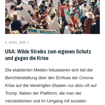
6. APRIL 2020
REDAKTION
ARBEITER*INNENBEWEGUNG
,
ARBEITSKÄMPFE
,
USA: Wilde Streiks zum eigenen Schutz
GESUNDHEIT
,
und gegen die Krise
USA
Die etablierten Medien fokussieren sich bei der
Berichterstattung über den Einfluss der Corona-
Krise auf die Vereinigten Staaten nur allzu oft auf
Trump. Neben der Plattform, die man der
narzisstischen und im Umgang mit sozialen