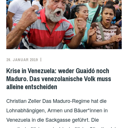
KONFLIKTES
IN
VENEZUELA.
GEGEN
EINE
AUSLÄNDISCHE
EINMISCHUNG.
FÜR
26. JANUAR 2019
REDAKTION
INTERNATIONAL
,
EINE
LATEINAMERIKA
,
DEMOKRATISCHE
Krise in Venezuela: weder Guaidó noch
SÜDAMERIKA
,
LÖSUNG,
Maduro. Das venezolanische Volk muss
TRANSNATIONALE
VON
alleine entscheiden
SOLIDARITÄT
,
UND
USA
,
FÜR
Christian Zeller Das Maduro-Regime hat die
VENEZUELA
DAS
Lohnabhängigen, Armen und Bäuer*innen in
VENEZOLANISCHE
Venezuela in die Sackgasse geführt. Die
VOLK