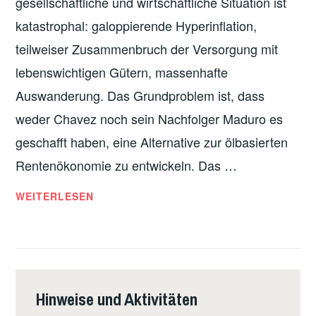
gesellschaftliche und wirtschaftliche Situation ist
katastrophal: galoppierende Hyperinflation,
teilweiser Zusammenbruch der Versorgung mit
lebenswichtigen Gütern, massenhafte
Auswanderung. Das Grundproblem ist, dass
weder Chavez noch sein Nachfolger Maduro es
geschafft haben, eine Alternative zur ölbasierten
Rentenökonomie zu entwickeln. Das …
KRISE
WEITERLESEN
IN
VENEZUELA:
WEDER
GUAIDÓ
NOCH
Hinweise und Aktivitäten
MADURO.