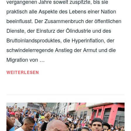
vergangenen Jahre soweit zuspitzte, bis sie
praktisch alle Aspekte des Lebens einer Nation
beeinflusst. Der Zusammenbruch der öffentlichen
Dienste, der Einsturz der Ölindustrie und des
Bruttoinlandsproduktes, die Hyperinflation, der
schwindelerregende Anstieg der Armut und die
Migration von …
INTERNATIONALE
WEITERLESEN
ERKLÄRUNG
–
FÜR
DIE
BEENDUNG
DES
POLITISCHEN