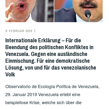
VERHINDERT
9. FEBRUAR 2019
REDAKTION
INTERNATIONAL
,
LATEINAMERIKA
,
Internationale Erklärung – Für die
SÜDAMERIKA
,
Beendung des politischen Konfliktes in
TRANSNATIONALE
Venezuela. Gegen eine ausländische
SOLIDARITÄT
,
Einmischung. Für eine demokratische
UNCATEGORIZED
,
Lösung, von und für das venezolanische
USA
,
Volk
VENEZUELA
Observatorio de Ecología Política de Venezuela,
29. Januar 2019 Venezuela erlebt eine
beispiellose Krise, welche sich über die