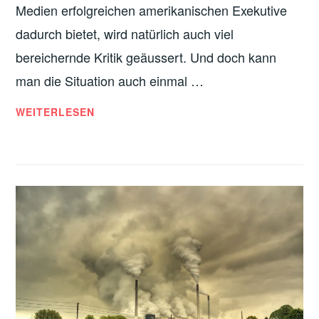
Medien erfolgreichen amerikanischen Exekutive
dadurch bietet, wird natürlich auch viel
bereichernde Kritik geäussert. Und doch kann
man die Situation auch einmal …
USA:
WEITERLESEN
WILDE
STREIKS
ZUM
EIGENEN
SCHUTZ
UND
GEGEN
DIE
KRISE