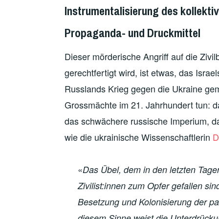
Instrumentalisierung des kollekti
Propaganda- und Druckmittel
Dieser mörderische Angriff auf die Zivil
gerechtfertigt wird, ist etwas, das Isra
Russlands Krieg gegen die Ukraine gem
Grossmächte im 21. Jahrhundert tun: da
das schwächere russische Imperium, da
wie die ukrainische Wissenschaftlerin
D
«
Das Übel, dem in den letzten Tagen
Zivilist:innen zum Opfer gefallen si
Besetzung und Kolonisierung der pal
diesem Sinne weist die Unterdrücku