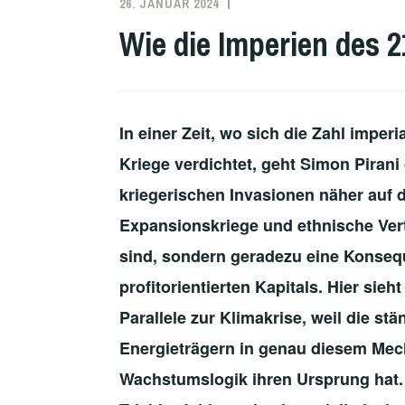
26. JANUAR 2024
REDAKTION
IMPERIALISMUS
,
IMPERIALISMUS
,
Wie die Imperien des 
PALÄSTINA
,
RUSSLAND
,
UKRAINE
In einer Zeit, wo sich die Zahl imper
Kriege verdichtet, geht Simon Pira
kriegerischen Invasionen näher auf d
Expansionskriege und ethnische Ver
sind, sondern geradezu eine Konse
profitorientierten Kapitals. Hier sieh
Parallele zur Klimakrise, weil die 
Energieträgern in genau diesem Mec
Wachstumslogik ihren Ursprung
hat.