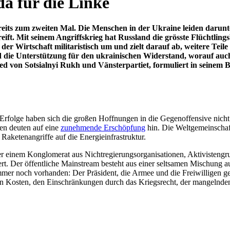
da für die Linke
ereits zum zweiten Mal. Die Menschen in der Ukraine leiden darunte
angreift. Mit seinem Angriffskrieg hat Russland die grösste Flüchtl
e der Wirtschaft militaristisch um und zielt darauf ab, weitere Te
 und die Unterstützung für den ukrainischen Widerstand, worauf a
ied von Sotsialnyi Rukh und Vänsterpartiet, formuliert in seinem B
er Erfolge haben sich die großen Hoffnungen in die Gegenoffensive nicht 
en deuten auf eine
zunehmende Erschöpfung
hin. Die Weltgemeinschaft
 Raketenangriffe auf die Energieinfrastruktur.
 eher einem Konglomerat aus Nichtregierungsorganisationen, Aktivisteng
siert. Der öffentliche Mainstream besteht aus einer seltsamen Mischu
mer noch vorhanden: Der Präsident, die Armee und die Freiwilligen 
n Kosten, den Einschränkungen durch das Kriegsrecht, der mangelnden 