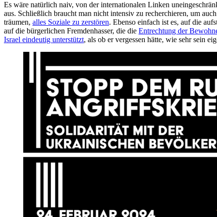
Es wäre natürlich naiv, von der internationalen Linken uneingeschränk
aus. Schließlich braucht man nicht intensiv zu recherchieren, um auc
träumen,
alles Soziale zu zerstören
. Ebenso einfach ist es, auf die a
auf die bürgerlichen Fremdenhasser, die die
Entrechtung der Bewohner
Israel eindeutig unterstützt
, als ob er vergessen hätte, wie sehr sein 