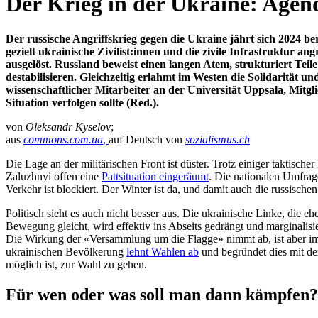
Der Krieg in der Ukraine: Agen
Der russische Angriffskrieg gegen die Ukraine jährt sich 2024 b
gezielt ukrainische Zivilist:innen und die zivile Infrastruktur 
ausgelöst. Russland beweist einen langen Atem, strukturiert Teil
destabilisieren. Gleichzeitig erlahmt im Westen die Solidarität
wissenschaftlicher Mitarbeiter an der Universität Uppsala, Mitgl
Situation verfolgen sollte (Red.).
von
Oleksandr Kyselov
;
aus
commons.com.ua
,
auf Deutsch von
sozialismus.ch
Die Lage an der militärischen Front ist düster. Trotz einiger taktisch
Zaluzhnyi offen eine
Pattsituation eingeräumt
. Die nationalen Umfrag
Verkehr ist blockiert. Der Winter ist da, und damit auch die russischen
Politisch sieht es auch nicht besser aus. Die ukrainische Linke, die
Bewegung gleicht, wird effektiv ins Abseits gedrängt und marginali
Die Wirkung der «Versammlung um die Flagge» nimmt ab, ist aber im
ukrainischen Bevölkerung
lehnt Wahlen ab
und begründet dies mit de
möglich ist, zur Wahl zu gehen.
Für wen oder was soll man dann kämpfen?