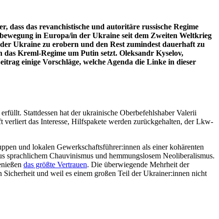
r, dass das revanchistische und autoritäre russische Regime
ingsbewegung in Europa/in der Ukraine seit dem Zweiten Weltkrieg
ile der Ukraine zu erobern und den Rest zumindest dauerhaft zu
uch das Kreml-Regime um Putin setzt. Oleksandr Kyselov,
eitrag einige Vorschläge, welche Agenda die Linke in dieser
erfüllt. Stattdessen hat der ukrainische Oberbefehlshaber Valerii
 verliert das Interesse, Hilfspakete werden zurückgehalten, der Lkw-
ruppen und lokalen Gewerkschaftsführer:innen als einer kohärenten
ng aus sprachlichem Chauvinismus und hemmungslosem Neoliberalismus.
genießen
das größte Vertrauen
. Die überwiegende Mehrheit der
Sicherheit und weil es einem großen Teil der Ukrainer:innen nicht