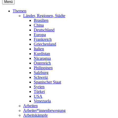
Menü
Themen
Länder, Regionen, Städte
Brasilien
China
Deutschland
Europa
Frankreich
Griechenland
Italien
Kurdistan
Nicaragua
Österreich
Philippinen
Salzburg
Schweiz
Spanischer Staat
Syrien
Türkei
USA
Venezuela
Arbeiten
Arbeiter*innenbewegung
Arbeitskämpfe