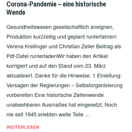
DEUTSCHLAND
,
Corona-Pandemie – eine historische
UND
EUROPA
,
Wende
ÖKOLOGISCHE
GESUNDHEIT
,
ALTERNATIVE
ITALIEN
,
Gesundheitswesen gesellschaftlich aneignen,
ÖKOSOZIALISMUS
,
Produktion kurzzeitig und geplant runterfahren!
ÖSTERREICH
,
Verena Kreilinger und Christian Zeller Beitrag als
SCHWEIZ
Pdf-Datei runterladenWir haben den Artikel
korrigiert und auf den Stand vom 23. März
aktualisiert. Danke für die Hinweise. 1 Einleitung:
Versagen der Regierungen – Selbstorganisierung
vorbereiten Eine historische Zeitenwende
unabsehbaren Ausmaßes hat eingesetzt. Noch
nie seit 1945 erlebten weite Teile …
CORONA-
WEITERLESEN