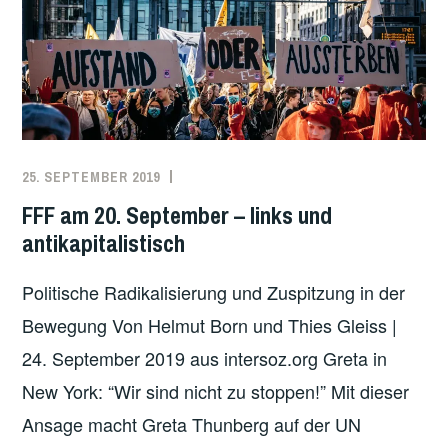
REGIME
ERWÜRGT
REVOLUTIONÄREN
PROZESS
IN
NORDSYRIEN
25. SEPTEMBER 2019
REDAKTION
ANTIKAPITALISMUS
,
DEUTSCHLAND
,
FFF am 20. September – links und
KLIMAPROTESTE
antikapitalistisch
Politische Radikalisierung und Zuspitzung in der
Bewegung Von Helmut Born und Thies Gleiss |
24. September 2019 aus intersoz.org Greta in
New York: “Wir sind nicht zu stoppen!” Mit dieser
Ansage macht Greta Thunberg auf der UN