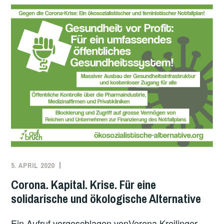
BUNDESREGIERUNG:
HEISSE L
UFT U
ND F
ALSCHE P
RIORITÄTEN
5. APRIL 2020
REDAKTION
DEUTSCHLAND
,
DISKUSSIONEN
,
Corona. Kapital. Krise. Für eine
EUROPA
,
solidarische und ökologische Alternative
GESUNDHEIT
,
ÖSTERREICH
,
Ein Aufruf vorgeschlagen vonVerena Kreilinger,