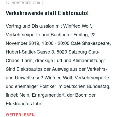
12. NOVEMBER 2019
REDAKTION
DEUTSCHLAND
,
STADTENTWICKLUNG
,
Verkehrswende statt Elektorauto!
VERGANGENE
VERANSTALTUNGEN
,
Vortrag und Diskussion mit Winfried Wolf,
VERKEHR
,
Verkehrsexperte und Buchautor Freitag, 22.
WIRTSCHAFT
November 2019, 18:00 - 20:00 Café Shakespeare,
Hubert-Sattler-Gasse 3, 5020 Salzburg Stau-
Chaos, Lärm, dreckige Luft und Klimaerhitzung:
Sind Elektroautos der Ausweg aus der Verkehrs-
und Umweltkrise? Winfried Wolf, Verkehrsexperte
und ehemaliger Politiker im deutschen Bundestag,
findet: Nein. Er argumentiert, der Boom der
Elektroautos führt …
VERKEHRSWENDE
WEITERLESEN