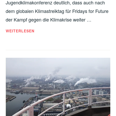
Jugendklimakonferenz deutlich, dass auch nach
dem globalen Klimastreiktag für Fridays for Future
der Kampf gegen die Klimakrise weiter …
FFF
WEITERLESEN
AM
20.
SEPTEMBER
–
LINKS
UND
ANTIKAPITALISTISCH