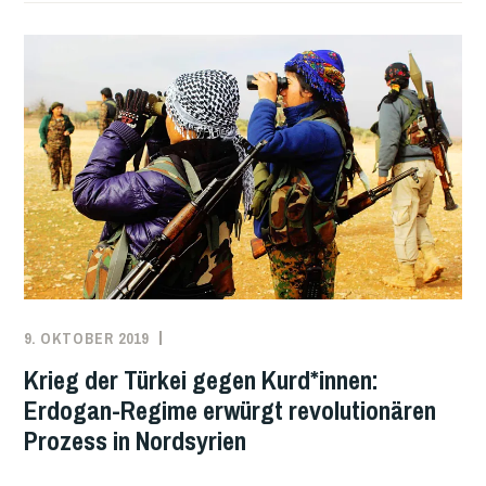
EIN
LÄCHERLICHES
„KLIMAPAKET“
IN
DEUTSCHLAND
9. OKTOBER 2019
REDAKTION
DEUTSCHLAND
,
EUROPA
,
Krieg der Türkei gegen Kurd*innen:
KURDISTAN
,
Erdogan-Regime erwürgt revolutionären
SYRIEN
,
Prozess in Nordsyrien
TÜRKEI