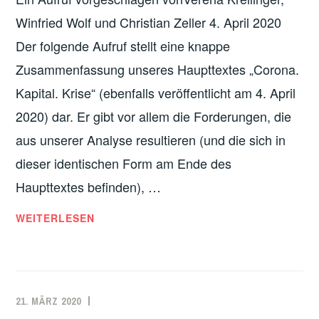
SCHWEIZ
,
Winfried Wolf und Christian Zeller 4. April 2020
WIRTSCHAFT
Der folgende Aufruf stellt eine knappe
Zusammenfassung unseres Haupttextes „Corona.
Kapital. Krise“ (ebenfalls veröffentlicht am 4. April
2020) dar. Er gibt vor allem die Forderungen, die
aus unserer Analyse resultieren (und die sich in
dieser identischen Form am Ende des
Haupttextes befinden), …
CORONA.
WEITERLESEN
KAPITAL.
KRISE.
FÜR
EINE
21. MÄRZ 2020
REDAKTION
CHINA
,
SOLIDARISCHE