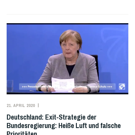
21. APRIL 2020
REDAKTION
ARBEITEN
,
ARBEITER*INNENBEWEGUNG
,
Deutschland: Exit-Strategie der
DEUTSCHLAND
,
Bundesregierung: Heiße Luft und falsche
GESUNDHEIT
,
Prioritäten