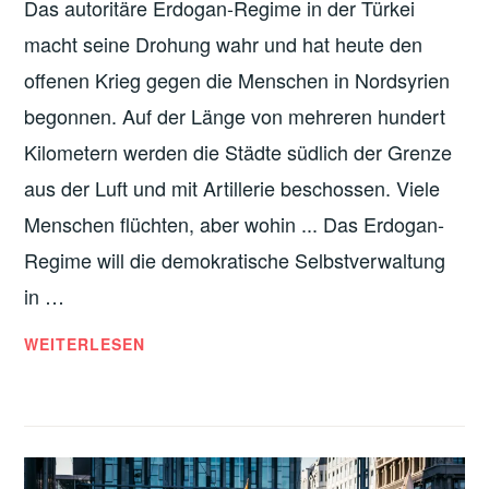
Das autoritäre Erdogan-Regime in der Türkei
macht seine Drohung wahr und hat heute den
offenen Krieg gegen die Menschen in Nordsyrien
begonnen. Auf der Länge von mehreren hundert
Kilometern werden die Städte südlich der Grenze
aus der Luft und mit Artillerie beschossen. Viele
Menschen flüchten, aber wohin ... Das Erdogan-
Regime will die demokratische Selbstverwaltung
in …
KRIEG
WEITERLESEN
DER
TÜRKEI
GEGEN
KURD*INNEN:
ERDOGAN-