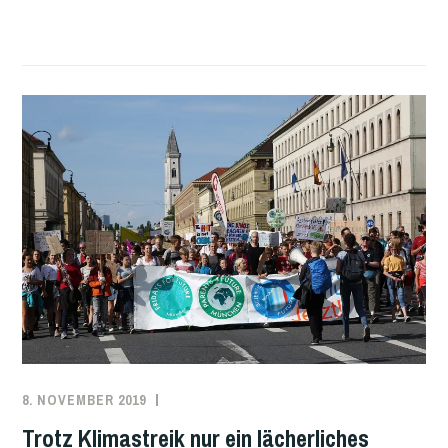
STATT
ELEKTORAUTO!
8. NOVEMBER 2019
REDAKTION
DEUTSCHLAND
,
KLIMAPROTESTE
Trotz Klimastreik nur ein lächerliches