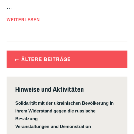
…
DIE
WEITERLESEN
KLIMAKATASTROPHE
IST
SCHON
DA,
Beitragsnavigation
ODER:
ÄLTERE BEITRÄGE
DIE
REALE
CHANCE,
Hinweise und Aktivitäten
DASS
DIE
Solidarität mit der ukrainischen Bevölkerung in
MENSCHEIT
ihrem Widerstand gegen die russische
AUFHÖRT
Besatzung
ZU
Veranstaltungen und Demonstration
EXISTIEREN