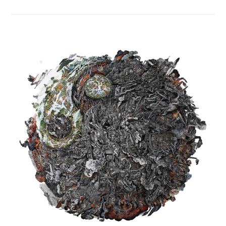
ZUR
DROHENDEN
KATASTROPHE
UND
DEN
REVOLUTIONÄREN
MASSNAHMEN D
AGEGEN