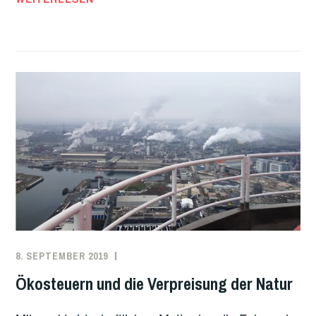
REVOLUTION
ODER
KLIMAKATASTROPHE
8. SEPTEMBER 2019
REDAKTION
ANTIKAPITALISMUS
,
DEUTSCHLAND
,
Ökosteuern und die Verpreisung der Natur
KLIMA
,
ÖKOLOGIE
,