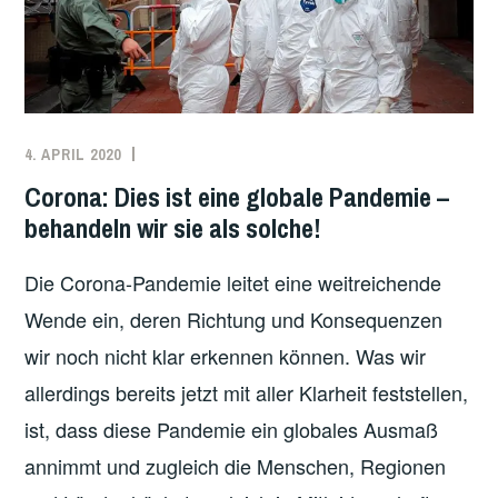
4. APRIL 2020
REDAKTION
GESUNDHEIT
,
INTERNATIONAL
,
Corona: Dies ist eine globale Pandemie –
ÖKOLOGIE
,
behandeln wir sie als solche!
TRANSNATIONALE
SOLIDARITÄT
,
Die Corona-Pandemie leitet eine weitreichende
WIRTSCHAFT
Wende ein, deren Richtung und Konsequenzen
wir noch nicht klar erkennen können. Was wir
allerdings bereits jetzt mit aller Klarheit feststellen,
ist, dass diese Pandemie ein globales Ausmaß
annimmt und zugleich die Menschen, Regionen