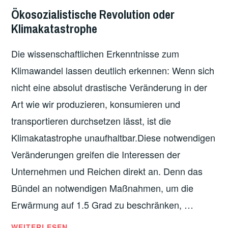
ARBEITER*INNENBEWEGUNG
,
Ökosozialistische Revolution oder
GEWERKSCHAFTEN
,
Klimakatastrophe
KLIMA
,
KLIMAPROTESTE
,
Die wissenschaftlichen Erkenntnisse zum
ÖKOLOGIE
,
Klimawandel lassen deutlich erkennen: Wenn sich
ÖKOSOZIALISMUS
nicht eine absolut drastische Veränderung in der
Art wie wir produzieren, konsumieren und
transportieren durchsetzen lässt, ist die
Klimakatastrophe unaufhaltbar.Diese notwendigen
Veränderungen greifen die Interessen der
Unternehmen und Reichen direkt an. Denn das
Bündel an notwendigen Maßnahmen, um die
Erwärmung auf 1.5 Grad zu beschränken, …
ÖKOSOZIALISTISCHE
WEITERLESEN