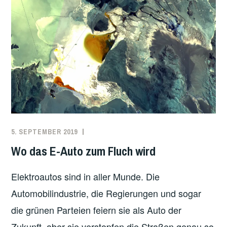
NATUR
5. SEPTEMBER 2019
REDAKTION
ÖKOLOGIE
,
UNCATEGORIZED
,
Wo das E-Auto zum Fluch wird
VERKEHR
Elektroautos sind in aller Munde. Die
Automobilindustrie, die Regierungen und sogar
die grünen Parteien feiern sie als Auto der
Zukunft, aber sie verstopfen die Straßen genau so