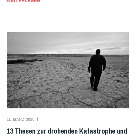
WEITERLESEN
ANTIKAPITALISTISCHE
THESEN
ZUM
CORONA-
VIRUS
11. MÄRZ 2020
REDAKTION
ANTIKAPITALISMUS
,
KLIMA
,
13 Thesen zur drohenden Katastrophe und
KLIMAPROTESTE
,