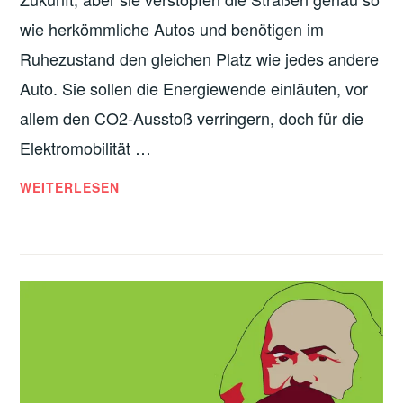
wie herkömmliche Autos und benötigen im
Ruhezustand den gleichen Platz wie jedes andere
Auto. Sie sollen die Energiewende einläuten, vor
allem den CO2-Ausstoß verringern, doch für die
Elektromobilität …
WO
WEITERLESEN
DAS
E-
AUTO
ZUM
FLUCH
WIRD