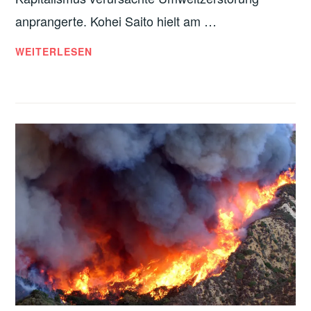
anprangerte. Kohei Saito hielt am …
DER
WEITERLESEN
ÖKOSOZIALISMUS
VON
KARL
MARX