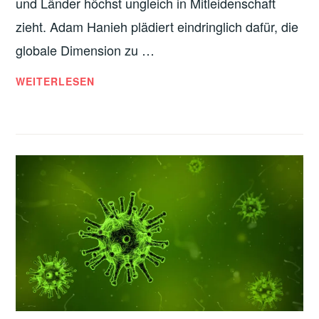
und Länder höchst ungleich in Mitleidenschaft
zieht. Adam Hanieh plädiert eindringlich dafür, die
globale Dimension zu …
CORONA:
WEITERLESEN
DIES
IST
EINE
GLOBALE
PANDEMIE
–
BEHANDELN
WIR
SIE
ALS
SOLCHE!