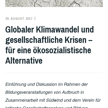
29. AUGUST 2017
ADMIN
LINKS
GEDACHT!
Globaler Klimawandel und
BILDUNGSREIHE
,
gesellschaftliche Krisen –
ÖKOSOZIALISMUS
,
THEMEN
,
für eine ökosozialistische
VERANSTALTUNGEN
,
VERGANGENE
Alternative
VERANSTALTUNGEN
Einführung und Diskussion im Rahmen der
Bildungsveranstaltungen von Aufbruch in
Zusammenarbeit mit Südwind und dem Verein für
kritische Gesellschaftsanalyse und Bildung.