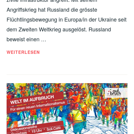
Angriffskrieg hat Russland die grösste
Flüchtlingsbewegung in Europa/in der Ukraine seit
dem Zweiten Weltkrieg ausgelöst. Russland
beweist einen …
DER
WEITERLESEN
KRIEG
IN
DER
UKRAINE:
AGENDA
FÜR
DIE
LINKE