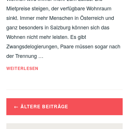
Mietpreise steigen, der verfügbare Wohnraum
sinkt. Immer mehr Menschen in Österreich und
ganz besonders in Salzburg können sich das
Wohnen nicht mehr leisten. Es gibt
Zwangsdelogierungen, Paare müssen sogar nach
der Trennung …
KEINE
WEITERLESEN
MILLIONEN
MIT
DEM
WOHNEN!
Beitragsnavigation
KEINE
ÄLTERE BEITRÄGE
PROFITE
MIT
DER