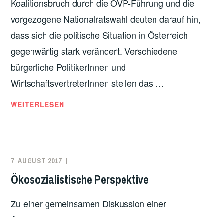
Koalitionsbruch durch die ÖVP-Führung und die
vorgezogene Nationalratswahl deuten darauf hin,
dass sich die politische Situation in Österreich
gegenwärtig stark verändert. Verschiedene
bürgerliche PolitikerInnen und
WirtschaftsvertreterInnen stellen das …
WARUM
WEITERLESEN
EINE
VERSCHÄRFUNG
DER
NEOLIBERALEN
7. AUGUST 2017
ADMIN
ÖKOSOZIALISMUS
,
KÜRZUNGSPOLITIK
VERANSTALTUNGEN
,
Ökosozialistische Perspektive
IN
VERGANGENE
ÖSTERREICH
VERANSTALTUNGEN
Zu einer gemeinsamen Diskussion einer
DROHT