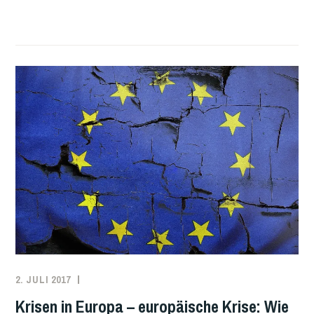
–
ANTRAG
LOKALGRUPPEN
WIEN
SÜD
2. JULI 2017
ADMIN
LINKS
GEDACHT!
Krisen in Europa – europäische Krise: Wie