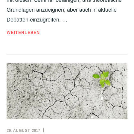
Grundlagen anzueignen, aber auch in aktuelle
Debatten einzugreifen. …
WIR
WEITERLESEN
MACHEN
GESCHICHTE!
29. AUGUST 2017
ADMIN
LINKS