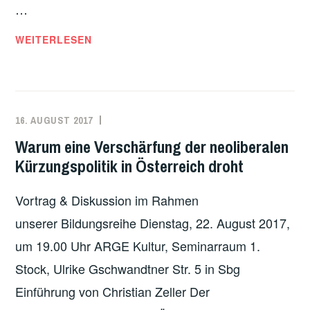
…
GLOBALER
WEITERLESEN
KLIMAWANDEL
UND
GESELLSCHAFTLICHE
KRISEN
16. AUGUST 2017
ADMIN
ARBEITEN
,
–
LINKS
Warum eine Verschärfung der neoliberalen
FÜR
GEDACHT!
Kürzungspolitik in Österreich droht
EINE
BILDUNGSREIHE
,
ÖKOSOZIALISTISCHE
ÖSTERREICH
,
Vortrag & Diskussion im Rahmen
ALTERNATIVE
THEMEN
,
unserer Bildungsreihe Dienstag, 22. August 2017,
VERANSTALTUNGEN
,
um 19.00 Uhr ARGE Kultur, Seminarraum 1.
VERGANGENE
VERANSTALTUNGEN
Stock, Ulrike Gschwandtner Str. 5 in Sbg
Einführung von Christian Zeller Der