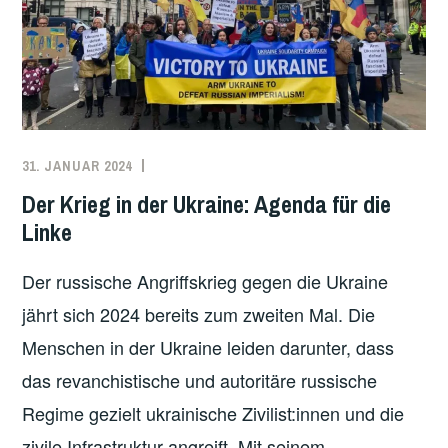
31. JANUAR 2024
ADMIN
IMPERIALISMUS
,
RUSSLAND
,
Der Krieg in der Ukraine: Agenda für die
UKRAINE
Linke
Der russische Angriffskrieg gegen die Ukraine
jährt sich 2024 bereits zum zweiten Mal. Die
Menschen in der Ukraine leiden darunter, dass
das revanchistische und autoritäre russische
Regime gezielt ukrainische Zivilist:innen und die
zivile Infrastruktur angreift. Mit seinem