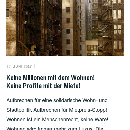
20. JUNI 2017
ADMIN
ÖSTERREICH
,
THEMEN
,
Keine Millionen mit dem Wohnen!
UNCATEGORIZED
,
Keine Profite mit der Miete!
WOHNEN
Aufbrechen für eine solidarische Wohn- und
Stadtpolitik Aufbrechen für Mietpreis-Stopp!
Wohnen ist ein Menschenrecht, keine Ware!
Wohnen wird immer mehr zum Luxus. Die