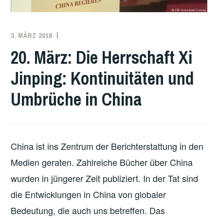
3. MÄRZ 2018
REDAKTION
CHINA
,
GESCHICHTE
,
20. März: Die Herrschaft Xi
VERGANGENE
Jinping: Kontinuitäten und
VERANSTALTUNGEN
,
WIRTSCHAFT
Umbrüche in China
China ist ins Zentrum der Berichterstattung in den
Medien geraten. Zahlreiche Bücher über China
wurden in jüngerer Zeit publiziert. In der Tat sind
die Entwicklungen in China von globaler
Bedeutung, die auch uns betreffen. Das