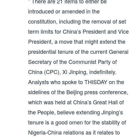
” There are 21 items to either be
d
d
r
l
m
i
i
d
z
F
n
n
i
u
e
introduced or amended in the
n
n
n
s
n
e
e
n
e
s
constitution, including the removal of set
u
u
e
n
t
e
e
u
d
e
m
m
e
e
r
term limits for China’s President and Vice
F
F
m
n
g
e
e
F
(
e
n
n
e
W
ö
President, a move that might extend the
s
s
n
i
f
t
t
s
r
f
e
e
t
d
n
presidential tenure of the current General
r
r
e
i
e
g
g
r
n
t
Secretary of the Communist Party of
e
e
g
n
)
ö
ö
e
e
f
f
ö
u
China (CPC), Xi Jinping, indefinitely.
f
f
f
e
n
n
f
m
e
e
n
F
Analysts who spoke to THISDAY on the
t
t
e
e
)
)
t
n
)
s
sidelines of the Beijing press conference,
t
e
which was held at China’s Great Hall of
r
g
e
the People, believe extending Jinping’s
ö
f
f
tenure is a good omen for the stability of
n
e
t
Nigeria-China relations as it relates to
)