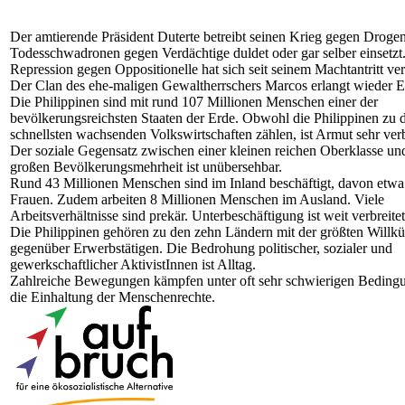
Der amtierende Präsident Duterte betreibt seinen Krieg gegen Droge
Todesschwadronen gegen Verdächtige duldet oder gar selber einsetzt
Repression gegen Oppositionelle hat sich seit seinem Machtantritt ver
Der Clan des ehe-maligen Gewaltherrschers Marcos erlangt wieder Ei
Die Philippinen sind mit rund 107 Millionen Menschen einer der
bevölkerungsreichsten Staaten der Erde. Obwohl die Philippinen zu
schnellsten wachsenden Volkswirtschaften zählen, ist Armut sehr verb
Der soziale Gegensatz zwischen einer kleinen reichen Oberklasse un
großen Bevölkerungsmehrheit ist unübersehbar.
Rund 43 Millionen Menschen sind im Inland beschäftigt, davon etw
Frauen. Zudem arbeiten 8 Millionen Menschen im Ausland. Viele
Arbeitsverhältnisse sind prekär. Unterbeschäftigung ist weit verbreitet
Die Philippinen gehören zu den zehn Ländern mit der größten Willkü
gegenüber Erwerbstätigen. Die Bedrohung politischer, sozialer und
gewerkschaftlicher AktivistInnen ist Alltag.
Zahlreiche Bewegungen kämpfen unter oft sehr schwierigen Beding
die Einhaltung der Menschenrechte.