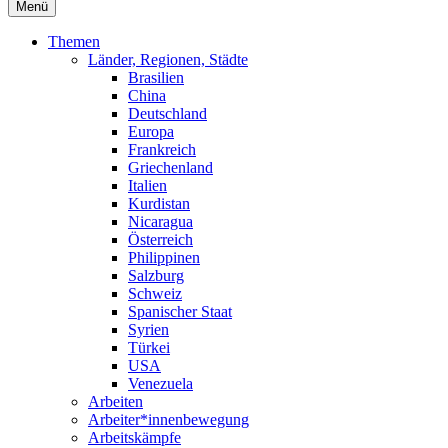
Menü
Themen
Länder, Regionen, Städte
Brasilien
China
Deutschland
Europa
Frankreich
Griechenland
Italien
Kurdistan
Nicaragua
Österreich
Philippinen
Salzburg
Schweiz
Spanischer Staat
Syrien
Türkei
USA
Venezuela
Arbeiten
Arbeiter*innenbewegung
Arbeitskämpfe