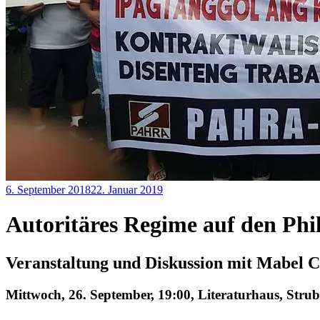
6. September 2018
22. Januar 2019
Redaktion
Feminismus
,
Philippinen
,
Vergangene
Autoritäres Regime auf den Phi
Veranstaltungen
Veranstaltung und Diskussion mit Mabel
Mittwoch, 26. September, 19:00, Literaturhaus, Strub