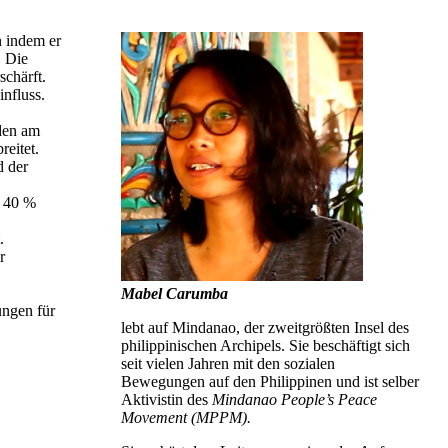
n indem er
. Die
schärft.
nfluss.
 den am
reitet.
d der
a 40 %
.
r
Mabel Carumba
ungen für
lebt auf Mindanao, der zweitgrößten Insel des
philippinischen Archipels. Sie beschäftigt sich
seit vielen Jahren mit den sozialen
Bewegungen auf den Philippinen und ist selber
Aktivistin des
Mindanao People’s Peace
Movement (MPPM).