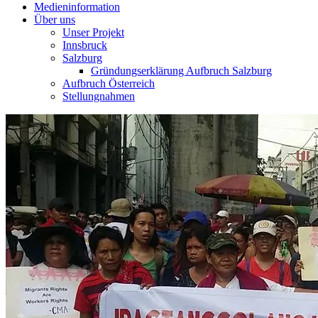
Medieninformation
Über uns
Unser Projekt
Innsbruck
Salzburg
Gründungserklärung Aufbruch Salzburg
Aufbruch Österreich
Stellungnahmen