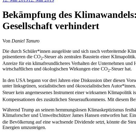
Tanuro
Klima
,
Ökosozialismus
,
Bekämpfung des Klimawandels:
USA
Gesellschaft verhindert
Von
Daniel Tanuro
Die durch Schüler*innen ausgelöste und sich rasch verbreiternde Kli
präsentieren die CO
-Steuer als zentralen Baustein einer Klimapolitik
2
Anreize für ein klimafreundlicheres Verhalten der Unternehmen und Ha
wirtschaftlichen und ökologischen Wirkungen eine CO
-Steuer hat.
2
In den USA begann vor drei Jahren eine Diskussion über diesen Vorsc
unter linksgrünen, sozialistischen und ökosozialistischen Autor*innen
Steuer kein angemessenes Instrument einer wirksamen Klimapolitik i
Kompensationen des zusätzlichen Steueraufkommens. Mit diesem Bei
Während Trump an seinem hemmungslosen Klimaskeptizismus festhält,
Klimaforscher und Umweltschützer James Hansen entworfen hat: Ei
die Bevölkerung auf eine wachsende Dividende setzt, könnte die Ste
Energien umzusteigen.