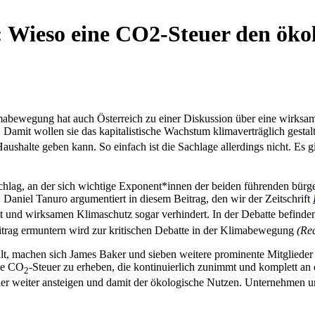
 Wieso eine CO2-Steuer den öko
mabewegung hat auch Österreich zu einer Diskussion über eine wirksame
. Damit wollen sie das kapitalistische Wachstum klimaverträglich gestalt
ushalte geben kann. So einfach ist die Sachlage allerdings nicht. Es 
hlag, an der sich wichtige Exponent*innen der beiden führenden bürger
. Daniel Tanuro argumentiert in diesem Beitrag, den wir der Zeitschrift
st und wirksamen Klimaschutz sogar verhindert. In der Debatte befinde
trag ermuntern wird zur kritischen Debatte in der Klimabewegung
(Red
 machen sich James Baker und sieben weitere prominente Mitglieder 
ne CO
-Steuer zu erheben, die kontinuierlich zunimmt und komplett an
2
uer weiter ansteigen und damit der ökologische Nutzen. Unternehmen u