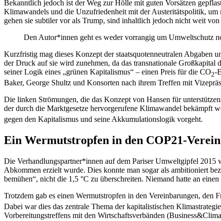
Bekanntlich jedoch ist der Weg zur Hölle mit guten Vorsätzen gepfl
Klimawandels und die Unzufriedenheit mit der Austeritätspolitik, u
gehen sie subtiler vor als Trump, sind inhaltlich jedoch nicht weit 
Den Autor*innen geht es weder vorrangig um Umweltschutz no
Kurzfristig mag dieses Konzept der staatsquotenneutralen Abgaben 
der Druck auf sie wird zunehmen, da das transnationale Großkapital
seiner Logik eines „grünen Kapitalismus“ – einen Preis für die CO
-
2
Baker, George Shultz und Konsorten nach ihrem Treffen mit Vizeprä
Die linken Strömungen, die das Konzept von Hansen für unterstützenswe
der durch die Marktgesetze hervorgerufene Klimawandel bekämpft w
gegen den Kapitalismus und seine Akkumulationslogik vorgeht.
Ein Wermutstropfen in den COP21-Verei
Die Verhandlungspartner*innen auf dem Pariser Umweltgipfel 2015 wa
Abkommen erzielt wurde. Dies konnte man sogar als ambitioniert beze
bemühen“, nicht die 1,5 °C zu überschreiten. Niemand hatte an einen
Trotzdem gab es einen Wermutstropfen in den Vereinbarungen, den Fran
Dabei war dies das zentrale Thema der kapitalistischen Klimastrategie
Vorbereitungstreffens mit den Wirtschaftsverbänden (Business&Clima