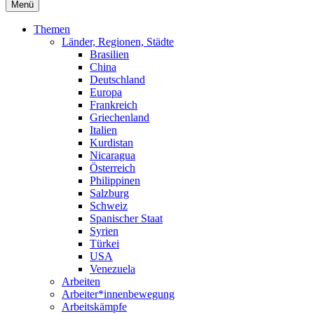
Menü
Themen
Länder, Regionen, Städte
Brasilien
China
Deutschland
Europa
Frankreich
Griechenland
Italien
Kurdistan
Nicaragua
Österreich
Philippinen
Salzburg
Schweiz
Spanischer Staat
Syrien
Türkei
USA
Venezuela
Arbeiten
Arbeiter*innenbewegung
Arbeitskämpfe