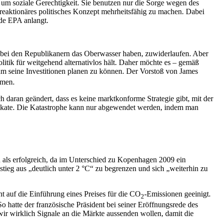
um soziale Gerechtigkeit. Sie benutzen nur die Sorge wegen des
reaktionäres politisches Konzept mehrheitsfähig zu machen. Dabei
rde EPA anlangt.
 bei den Republikanern das Oberwasser haben, zuwiderlaufen. Aber
tik für weitgehend alternativlos hält. Daher möchte es – gemäß
 um seine Investitionen planen zu können. Der Vorstoß von James
mmen.
ch daran geändert, dass es keine marktkonforme Strategie gibt, mit der
fikate. Die Katastrophe kann nur abgewendet werden, indem man
 als erfolgreich, da im Unterschied zu Kopenhagen 2009 ein
tieg aus „deutlich unter 2 °C“ zu begrenzen und sich „weiterhin zu
t auf die Einführung eines Preises für die CO
-Emissionen geeinigt.
2
o hatte der französische Präsident bei seiner Eröffnungsrede des
r wirklich Signale an die Märkte aussenden wollen, damit die