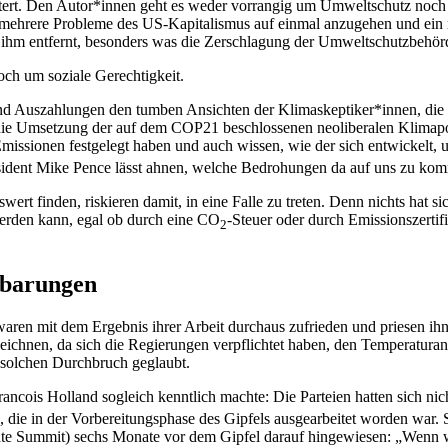
astert. Den Autor*innen geht es weder vorrangig um Umweltschutz noch 
m mehrere Probleme des US-Kapitalismus auf einmal anzugehen und ein 
von ihm entfernt, besonders was die Zerschlagung der Umweltschutzbehö
ch um soziale Gerechtigkeit.
und Auszahlungen den tumben Ansichten der Klimaskeptiker*innen, die
 die Umsetzung der auf dem COP21 beschlossenen neoliberalen Klimapoli
Emissionen festgelegt haben und auch wissen, wie der sich entwickelt,
sident Mike Pence lässt ahnen, welche Bedrohungen da auf uns zu ko
rt finden, riskieren damit, in eine Falle zu treten. Denn nichts hat si
erden kann, egal ob durch eine CO
-Steuer oder durch Emissionszerti
2
nbarungen
ren mit dem Ergebnis ihrer Arbeit durchaus zufrieden und priesen ihn
ichnen, da sich die Regierungen verpflichtet haben, den Temperaturans
 solchen Durchbruch geglaubt.
cois Holland sogleich kenntlich machte: Die Parteien hatten sich nich
, die in der Vorbereitungsphase des Gipfels ausgearbeitet worden war. S
te Summit) sechs Monate vor dem Gipfel darauf hingewiesen: „Wenn wi