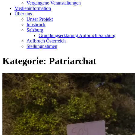
Vergangene Veranstaltungen
Medieninformation
Über uns
Unser Projekt
Innsbruck
Salzburg
Gründungserklärung Aufbruch Salzburg
Aufbruch Österreich
Stellungnahmen
Kategorie: Patriarchat