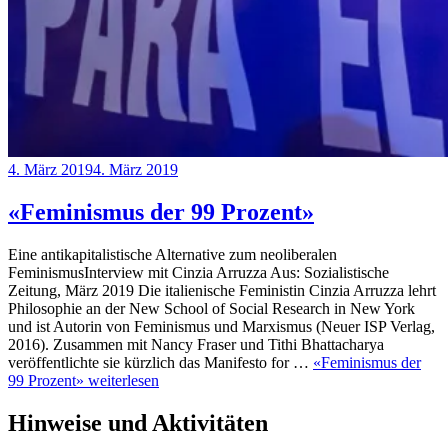
4. März 2019
4. März 2019
Redaktion
Antikapitalismus
,
Arbeiter*innenbewegung
,
Feminismus
,
«Feminismus der 99 Prozent»
Patriarchat
Eine antikapitalistische Alternative zum neoliberalen
FeminismusInterview mit Cinzia Arruzza Aus: Sozialistische
Zeitung, März 2019 Die italienische Feministin ­Cinzia Arruzza lehrt
Philosophie an der New School of Social Research in New York
und ist Autorin von Feminismus und Marxismus (Neuer ISP Verlag,
2016). Zusammen mit Nancy Fraser und Tithi Bhattacharya
veröffentlichte sie kürzlich das Manifesto for …
«Feminismus der
99 Prozent»
weiterlesen
Hinweise und Aktivitäten