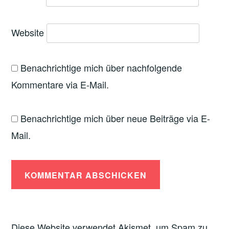
r
g
e
ö
f
Website
f
n
e
t
)
Benachrichtige mich über nachfolgende
Kommentare via E-Mail.
Benachrichtige mich über neue Beiträge via E-
Mail.
Diese Website verwendet Akismet, um Spam zu