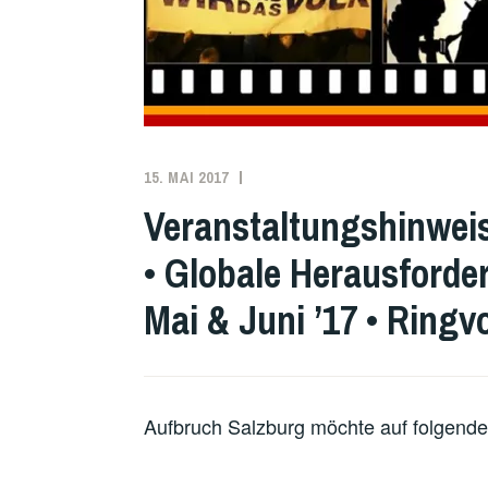
15. MAI 2017
ADMIN
UNCATEGORIZED
,
VERGANGENE
Veranstaltungshinwei
VERANSTALTUNGEN
• Globale Herausforde
Mai & Juni ’17 • Ringv
Aufbruch Salzburg möchte auf folgende