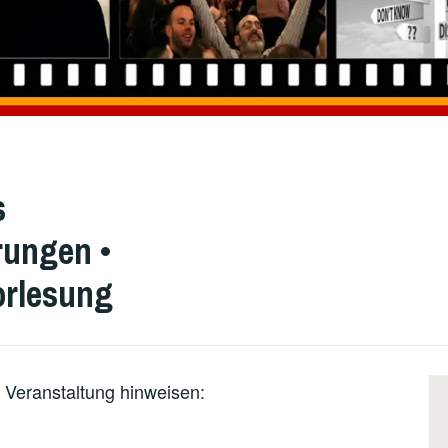
s
rungen •
orlesung
 Veranstaltung hinweisen: