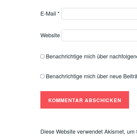
n
n
f
m
e
e
n
F
t
t
e
e
E-Mail
*
)
)
t
n
)
s
t
e
r
g
Website
e
ö
f
f
n
e
Benachrichtige mich über nachfolge
t
)
Benachrichtige mich über neue Beiträ
Diese Website verwendet Akismet, um