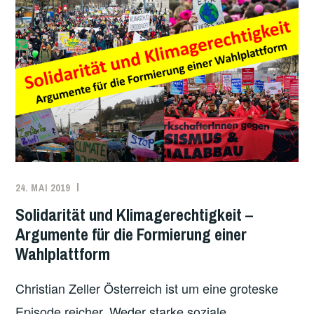
UM
LEGAL
ZU
STREIKEN»
24. MAI 2019
REDAKTION
DISKUSSIONEN
,
ÖSTERREICH
,
Solidarität und Klimagerechtigkeit –
UNCATEGORIZED
,
Argumente für die Formierung einer
WAHLEN
Wahlplattform
Christian Zeller Österreich ist um eine groteske
Episode reicher. Weder starke soziale