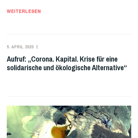
PANDEMIE
WEITERLESEN
UND
ERDERHITZUNG
VERLANGEN
RADIKALE
5. APRIL 2020
REDAKTION
UNCATEGORIZED
ANTWORTEN
Aufruf: „Corona. Kapital. Krise für eine
solidarische und ökologische Alternative“