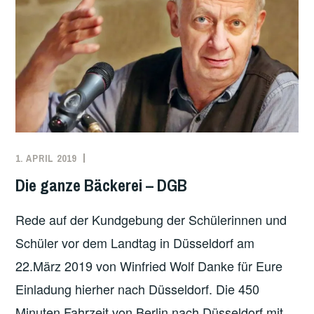
1. APRIL 2019
WINFRIED
JUGEND
,
WOLF
KLIMA
,
Die ganze Bäckerei – DGB
KLIMAPROTESTE
,
UNCATEGORIZED
Rede auf der Kundgebung der Schülerinnen und
Schüler vor dem Landtag in Düsseldorf am
22.März 2019 von Winfried Wolf Danke für Eure
Einladung hierher nach Düsseldorf. Die 450
Minuten Fahrzeit von Berlin nach Düsseldorf mit