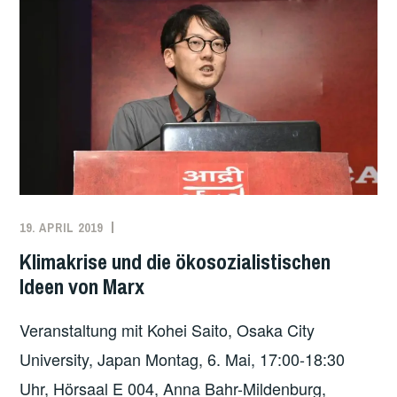
FÜR
DIE
FORMIERUNG
EINER
WAHLPLATTFORM
19. APRIL 2019
REDAKTION
MARX
,
ÖKOSOZIALISMUS
,
Klimakrise und die ökosozialistischen
UNCATEGORIZED
,
Ideen von Marx
VERGANGENE
VERANSTALTUNGEN
Veranstaltung mit Kohei Saito, Osaka City
University, Japan Montag, 6. Mai, 17:00-18:30
Uhr, Hörsaal E 004, Anna Bahr-Mildenburg,