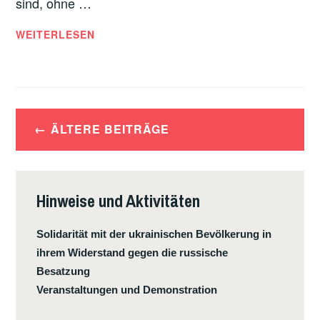
sind, ohne …
DIE
WEITERLESEN
DRITTE
WELLE
DES
FEMINISMUS
Beitragsnavigation
ÄLTERE BEITRÄGE
Hinweise und Aktivitäten
Solidarität mit der ukrainischen Bevölkerung in
ihrem Widerstand gegen die russische
Besatzung
Veranstaltungen und Demonstration