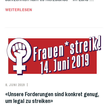
FRAUEN*STREIK:
WEITERLESEN
RÜCKBLICK
AUF
EINEN
HISTORISCHEN
TAG
8. JUNI 2019
REDAKTION
ARBEITER*INNENBEWEGUNG
,
ARBEITSKÄMPFE
,
«Unsere Forderungen sind konkret genug,
FEMINISMUS
,
um legal zu streiken»
SCHWEIZ
,