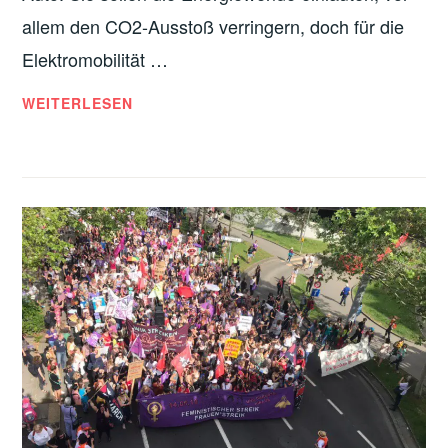
allem den CO2-Ausstoß verringern, doch für die
Elektromobilität …
WO
WEITERLESEN
DAS
E-
AUTO
ZUM
FLUCH
WIRD