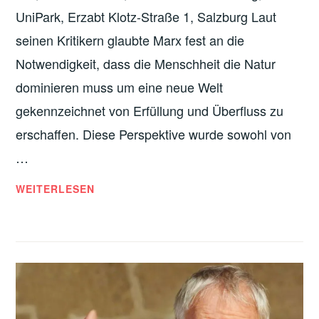
UniPark, Erzabt Klotz-Straße 1, Salzburg Laut
seinen Kritikern glaubte Marx fest an die
Notwendigkeit, dass die Menschheit die Natur
dominieren muss um eine neue Welt
gekennzeichnet von Erfüllung und Überfluss zu
erschaffen. Diese Perspektive wurde sowohl von
…
KLIMAKRISE
WEITERLESEN
UND
DIE
ÖKOSOZIALISTISCHEN
IDEEN
VON
MARX