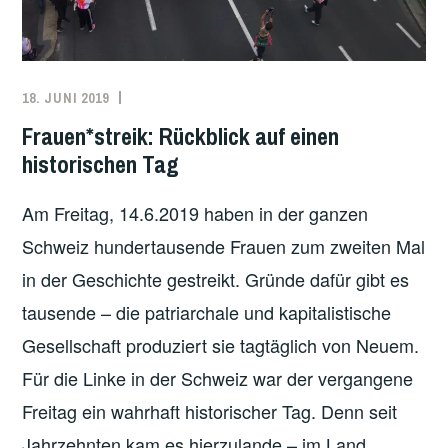
18. JUNI 2019
REDAKTION
ARBEITER*INNENBEWEGUNG
,
FEMINISMUS
,
Frauen*streik: Rückblick auf einen
SCHWEIZ
,
historischen Tag
UNCATEGORIZED
Am Freitag, 14.6.2019 haben in der ganzen
Schweiz hundertausende Frauen zum zweiten Mal
in der Geschichte gestreikt. Gründe dafür gibt es
tausende – die patriarchale und kapitalistische
Gesellschaft produziert sie tagtäglich von Neuem.
Für die Linke in der Schweiz war der vergangene
Freitag ein wahrhaft historischer Tag. Denn seit
Jahrzehnten kam es hierzulande – im Land …