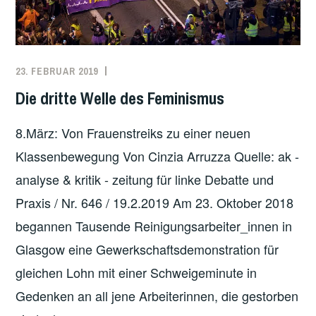
23. FEBRUAR 2019
REDAKTION
ARBEITEN
,
ARBEITER*INNENBEWEGUNG
,
Die dritte Welle des Feminismus
ARBEITSKÄMPFE
,
FEMINISMUS
,
8.März: Von Frauenstreiks zu einer neuen
UNCATEGORIZED
Klassenbewegung Von Cinzia Arruzza Quelle: ak -
analyse & kritik - zeitung für linke Debatte und
Praxis / Nr. 646 / 19.2.2019 Am 23. Oktober 2018
begannen Tausende Reinigungsarbeiter_innen in
Glasgow eine Gewerkschaftsdemonstration für
gleichen Lohn mit einer Schweigeminute in
Gedenken an all jene Arbeiterinnen, die gestorben