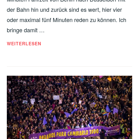
der Bahn hin und zurück sind es wert, hier vier
oder maximal fünf Minuten reden zu können. Ich
bringe damit …
DIE
WEITERLESEN
GANZE
BÄCKEREI
–
DGB