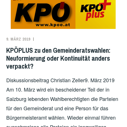
9. MÄRZ 2019
REDAKTION
ANTIKAPITALISMUS
,
ARBEITER*INNENBEWEGUNG
,
KPÖPLUS zu den Gemeinderatswahlen:
ÖSTERREICH
,
Neuformierung oder Kontinuität anders
SALZBURG
verpackt?
Diskussionsbeitrag Christian Zeller9. März 2019
Am 10. März wird ein bescheidener Teil der in
Salzburg lebenden Wahlberechtigten die Parteien
für den Gemeinderat und eine Person für das
Bürgermeisteramt wählen. Wieder einmal führen
ausnahmslose alle Parteien ein langweiliges