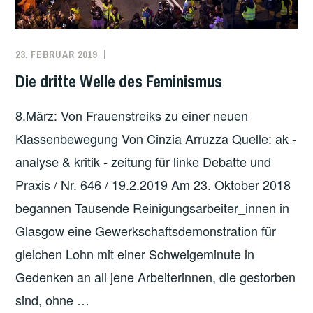
23. FEBRUAR 2019
REDAKTION
ARBEITEN
,
ARBEITER*INNENBEWEGUNG
,
Die dritte Welle des Feminismus
ARBEITSKÄMPFE
,
FEMINISMUS
,
8.März: Von Frauenstreiks zu einer neuen
UNCATEGORIZED
Klassenbewegung Von Cinzia Arruzza Quelle: ak -
analyse & kritik - zeitung für linke Debatte und
Praxis / Nr. 646 / 19.2.2019 Am 23. Oktober 2018
begannen Tausende Reinigungsarbeiter_innen in
Glasgow eine Gewerkschaftsdemonstration für
gleichen Lohn mit einer Schweigeminute in
Gedenken an all jene Arbeiterinnen, die gestorben
sind, ohne …