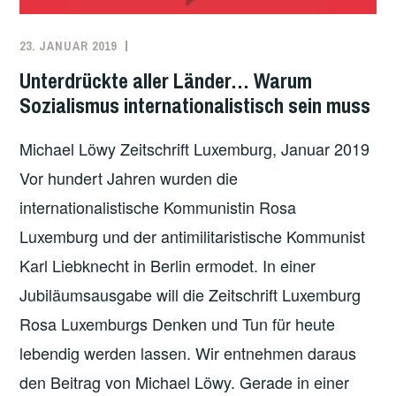
23. JANUAR 2019
REDAKTION
ARBEITER*INNENBEWEGUNG
,
INTERNATIONAL
,
Unterdrückte aller Länder… Warum
ÖKOSOZIALISMUS
,
Sozialismus internationalistisch sein muss
REVOLUTION
,
TRANSNATIONALE
Michael Löwy Zeitschrift Luxemburg, Januar 2019
SOLIDARITÄT
Vor hundert Jahren wurden die
internationalistische Kommunistin Rosa
Luxemburg und der antimilitaristische Kommunist
Karl Liebknecht in Berlin ermodet. In einer
Jubiläumsausgabe will die Zeitschrift Luxemburg
Rosa Luxemburgs Denken und Tun für heute
lebendig werden lassen. Wir entnehmen daraus
den Beitrag von Michael Löwy. Gerade in einer