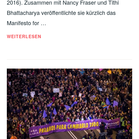
2016). Zusammen mit Nancy Fraser und Tithi
Bhattacharya veröffentlichte sie kürzlich das
Manifesto for …
«FEMINISMUS
WEITERLESEN
DER
99
PROZENT»