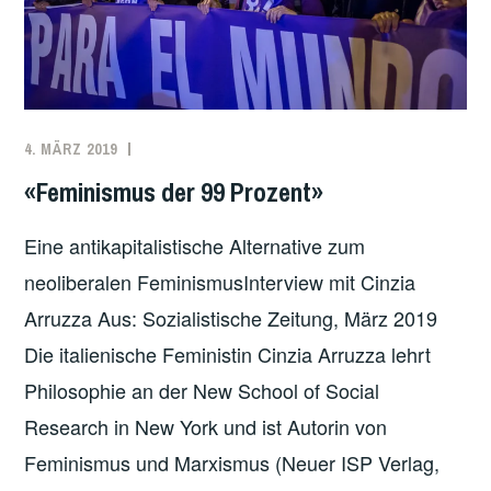
4. MÄRZ 2019
REDAKTION
ANTIKAPITALISMUS
,
ARBEITER*INNENBEWEGUNG
,
«Feminismus der 99 Prozent»
FEMINISMUS
,
PATRIARCHAT
Eine antikapitalistische Alternative zum
neoliberalen FeminismusInterview mit Cinzia
Arruzza Aus: Sozialistische Zeitung, März 2019
Die italienische Feministin ­Cinzia Arruzza lehrt
Philosophie an der New School of Social
Research in New York und ist Autorin von
Feminismus und Marxismus (Neuer ISP Verlag,