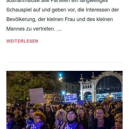
Schauspiel auf und geben vor, die Interessen der
Bevölkerung, der kleinen Frau und des kleinen
Mannes zu vertreten. …
KPÖPLUS
WEITERLESEN
ZU
DEN
GEMEINDERATSWAHLEN:
NEUFORMIERUNG
ODER
KONTINUITÄT
ANDERS
VERPACKT?