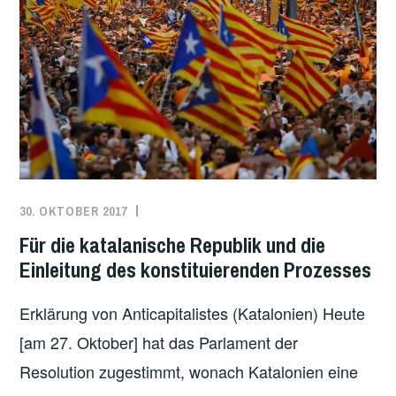
IN
EUROPA
–
KANN
AUCH
IN
ÖSTERREICH
EINE
NEUE
KRAFT
30. OKTOBER 2017
REDAKTION
EUROPA
,
ENTSTEHEN?
INTERNATIONAL
,
Für die katalanische Republik und die
SPANISCHER
Einleitung des konstituierenden Prozesses
STAAT
Erklärung von Anticapitalistes (Katalonien) Heute
[am 27. Oktober] hat das Parlament der
Resolution zugestimmt, wonach Katalonien eine