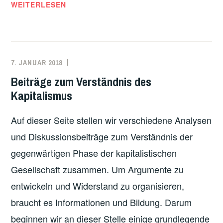
ITALIEN:
WEITERLESEN
POTERE
AL
POPOLO
–
7. JANUAR 2018
REDAKTION
ARBEITEN
,
EINE
EUROPA
,
Beiträge zum Verständnis des
NEUE
GESCHICHTE
,
Kapitalismus
LINKE
INTERNATIONAL
,
BEWEGUNG
THEMEN
,
Auf dieser Seite stellen wir verschiedene Analysen
VON
WIRTSCHAFT
UNTEN
und Diskussionsbeiträge zum Verständnis der
ENTSTEHT!
gegenwärtigen Phase der kapitalistischen
Gesellschaft zusammen. Um Argumente zu
entwickeln und Widerstand zu organisieren,
braucht es Informationen und Bildung. Darum
beginnen wir an dieser Stelle einige grundlegende