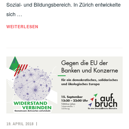
Sozial- und Bildungsbereich. In Zürich entwickelte
sich …
WIDERSTAND
WEITERLESEN
GEGEN
DIE
KÜRZUNGEN
IM
BILDUNGS-
UND
SOZIALBEREICH
19. APRIL 2018
REDAKTION
EUROPA
,