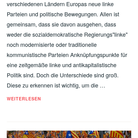
verschiedenen Ländern Europas neue linke
VERGANGENE
Parteien und politische Bewegungen. Allen ist
VERANSTALTUNGEN
gemeinsam, dass sie davon ausgehen, dass
weder die sozialdemokratische Regierungs"linke"
noch modernisierte oder traditionelle
kommunistische Parteien Anknüpfungspunkte für
eine zeitgemäße linke und antikapitalistische
Politik sind. Doch die Unterschiede sind groß.
Diese zu erkennen ist wichtig, um die …
21.
WEITERLESEN
NOV.:
NEUFORMIERUNG
VON
LINKSPARTEIEN