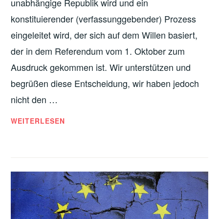
unabhängige Republik wird und ein
konstituierender (verfassunggebender) Prozess
eingeleitet wird, der sich auf dem Willen basiert,
der in dem Referendum vom 1. Oktober zum
Ausdruck gekommen ist. Wir unterstützen und
begrüßen diese Entscheidung, wir haben jedoch
nicht den …
FÜR
WEITERLESEN
DIE
KATALANISCHE
REPUBLIK
UND
DIE
EINLEITUNG
DES