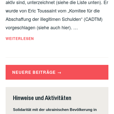
aktiv sind, unterzeichnet (siehe die Liste unten). Er
wurde von Eric Toussaint vom „Komitee für die
Abschaffung der illegitimen Schulden“ (CADTM)
vorgeschlagen (siehe auch hier). …
DIE
WEITERLESEN
HERAUSFORDERUNGEN
FÜR
DIE
LINKE
Beitragsnavigation
IN
NEUERE BEITRÄGE
DER
EURO
ZONE
Hinweise und Aktivitäten
Solidarität mit der ukrainischen Bevölkerung in