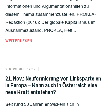
Informationen und Argumentationshilfen zu
diesem Thema zusammenzustellen. PROKLA-
Redaktion (2016): Der globale Kapitalismus im
Ausnahmezustand. PROKLA, Heft …
BEITRÄGE
WEITERLESEN
ZUM
VERSTÄNDNIS
DES
KAPITALISMUS
2. NOVEMBER 2017
REDAKTION
EUROPA
,
LINKS
21. Nov.: Neuformierung von Linksparteien
GEDACHT!
in Europa – Kann auch in Österreich eine
BILDUNGSREIHE
,
neue Kraft entstehen?
ÖSTERREICH
,
UNCATEGORIZED
,
Seit rund 30 Jahren entwickeln sich in
VERANSTALTUNGEN
,