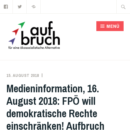
Facebook
Twitter
emanzipation
Zum
Suche
–
Zeitschrift
Inhalt
nach:
für
ökosozialistische
springen
Strategie
MENÜ
15. AUGUST 2018
REDAKTION
SALZBURG
,
STELLUNGNAHMEN
Medieninformation, 16.
August 2018: FPÖ will
demokratische Rechte
einschränken! Aufbruch