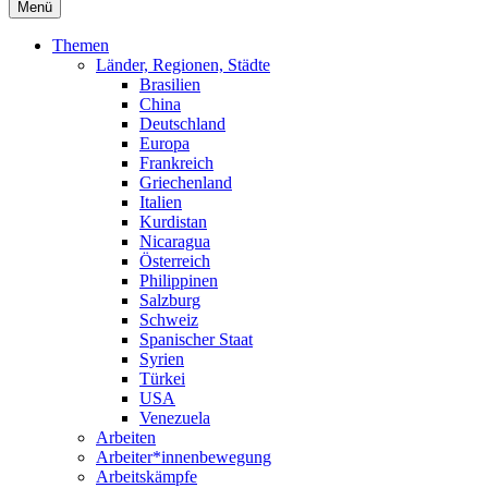
Menü
Themen
Länder, Regionen, Städte
Brasilien
China
Deutschland
Europa
Frankreich
Griechenland
Italien
Kurdistan
Nicaragua
Österreich
Philippinen
Salzburg
Schweiz
Spanischer Staat
Syrien
Türkei
USA
Venezuela
Arbeiten
Arbeiter*innenbewegung
Arbeitskämpfe