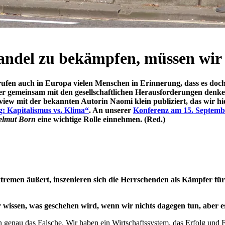
ndel zu bekämpfen, müssen wir
rufen auch in Europa vielen Menschen in Erinnerung, dass es doc
r gemeinsam mit den gesellschaftlichen Herausforderungen denken 
erview mit der bekannten Autorin Naomi klein publiziert, das wir 
: Kapitalismus vs. Klima“
. An unserer
Konferenz am 15. Septemb
elmut Born
eine wichtige Rolle einnehmen. (Red.)
remen äußert, inszenieren sich die Herrschenden als Kämpfer für
r wissen, was geschehen wird, wenn wir nichts dagegen tun, aber
un genau das Falsche. Wir haben ein Wirtschaftssystem, das Erfolg und Fo