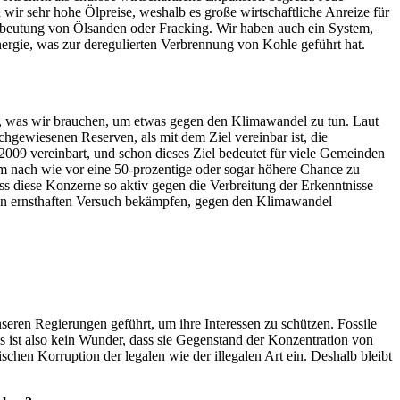
n wir sehr hohe Ölpreise, weshalb es große wirtschaftliche Anreize für
Ausbeutung von Ölsanden oder Fracking. Wir haben auch ein System,
Energie, was zur deregulierten Verbrennung von Kohle geführt hat.
st, was wir brauchen, um etwas gegen den Klimawandel zu tun. Laut
achgewiesenen Reserven, als mit dem Ziel vereinbar ist, die
09 vereinbart, und schon dieses Ziel bedeutet für viele Gemeinden
um nach wie vor eine 50-prozentige oder sogar höhere Chance zu
ss diese Konzerne so aktiv gegen die Verbreitung der Erkenntnisse
den ernsthaften Versuch bekämpfen, gegen den Klimawandel
eren Regierungen geführt, um ihre Interessen zu schützen. Fossile
s ist also kein Wunder, dass sie Gegenstand der Konzentration von
chen Korruption der legalen wie der illegalen Art ein. Deshalb bleibt