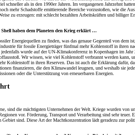
viel schneller als in den 1990er Jahren. Im vergangenen Jahrzehnt hatte
in noch mehr Schadstoffe emittierende Bereiche vorzustoßen, wie die 
 Weise zu erzeugen: mit schlecht bezahlten Arbeitskräften und billiger 
 Shell haben dem Planeten den Krieg erklärt …
ossiler Energiequellen zu finden, was das genaue Gegenteil von dem i
 Industrie für fossile Energieträger fünfmal mehr Kohlenstoff in ihren n
jedenfalls wurde auf der UN-Klimakonferenz in Kopenhagen im Jahr 20
offausstoß. Wir wissen, wie viel Kohlenstoff verbrannt werden kann, 
hr Kohlenstoff in ihren Reserven. Das ist auch die Erklärung dafür, da
tionen finanzieren, die den Klimawandel leugnen, und weshalb sie je
issionen oder die Unterstützung von erneuerbaren Energien.
hrt
ne, sind die mächtigsten Unternehmen der Welt. Kriege wurden von uns
egionen vor. Förderung, Transport und Verarbeitung sind sehr teuer. E
Gebiet sind. Diese Art der Machtkonzentration lädt geradezu zur politis