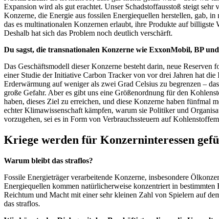
Expansion wird als gut erachtet. Unser Schadstoffausstoß steigt sehr 
Konzerne, die Energie aus fossilen Energiequellen herstellen, gab, 
das es multinationalen Konzernen erlaubt, ihre Produkte auf billigste
Deshalb hat sich das Problem noch deutlich verschärft.
Du sagst, die transnationalen Konzerne wie ExxonMobil, BP und
Das Geschäftsmodell dieser Konzerne besteht darin, neue Reserven f
einer Studie der Initiative Carbon Tracker von vor drei Jahren hat die
Erderwärmung auf weniger als zwei Grad Celsius zu begrenzen – das 
große Gefahr. Aber es gibt uns eine Größenordnung für den Kohlenst
haben, dieses Ziel zu erreichen, und diese Konzerne haben fünfmal me
echter Klimawissenschaft kämpfen, warum sie Politiker und Organisa
vorzugehen, sei es in Form von Verbrauchssteuern auf Kohlenstoffem
Kriege werden für Konzerninteressen gefü
Warum bleibt das straflos?
Fossile Energieträger verarbeitende Konzerne, insbesondere Ölkonzer
Energiequellen kommen natürlicherweise konzentriert in bestimmten R
Reichtum und Macht mit einer sehr kleinen Zahl von Spielern auf dem 
das straflos.