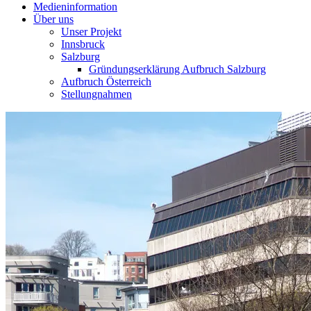
Medieninformation
Über uns
Unser Projekt
Innsbruck
Salzburg
Gründungserklärung Aufbruch Salzburg
Aufbruch Österreich
Stellungnahmen