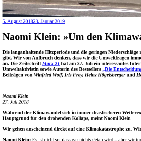
5. August 2018
23. Januar 2019
Redaktion
Ökosozialismus
,
Wirtschaft
Naomi Klein: »Um den Klimawa
Die langanhaltende Hitzperiode und die geringen Niederschläge 
gibt. Wir von Aufbruch denken, dass wir die Umweltfragen imme
an. Die Zeitschrift
Marx 21
hat am 27. Juli ein interessantes Int
Umweltaktivistin sowie Autorin des Bestsellers
„Die Entscheidung
Beiträgen von
Winfried Wolf, Iris Frey, Heinz Högelsberger
und
H
Naomi Klein
27. Juli 2018
Während der Klimawandel sich in immer drastischeren Wetterext
Hauptgrund für den drohenden Kollaps, meint Naomi Klein
Wir gehen anscheinend direkt auf eine Klimakatastrophe zu. Wi
Naomi Klein:
Es ist nicht so, dass gar nichts getan wird – aber wir t