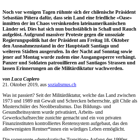
Noch vor wenigen Tagen rühmte sich der chilenische Präsident
Sebastián Piñera dafür, dass sein Land eine friedliche «Oase»
inmitten der im Chaos versinkenden lateinamerikanischen
Länder sei. Dies hat sich nun buchstäblich in Schall und Rauch
aufgelöst. Aufgrund massiver Proteste gegen die unsoziale
Regierungspolitik hat der Präsident am Freitag 18. Oktober
den Ausnahmezustand in der Hauptstadt Santiago und
weiteren Städten ausgerufen. In der Nacht auf Sonntag sowie
jener auf Montag wurde zudem eine Ausgangssperre verhängt.
Panzer und Soldaten patrouillieren auf Santiagos Strassen und
lassen Erinnerungen an die Militärdiktatur wachwerden.
von Luca Caplero
21. Oktober 2019, aus
sozialismus.ch
Was ist passiert? Seit der Militärdiktatur, welche das Land zwischen
1973 und 1989 mit Gewalt und Schrecken beherrschte, gilt Chile als
Musterschüler des Neoliberalismus. Das Bildungs- und
Gesundheitssystem wurde privatisiert, Arbeits- und
Gewerkschaftsrechte zunichte gemacht und ein von privaten
Finanzinstituten kontrolliertes Rentensystem aufgebaut, das den
allerwenigsten Rentner*innen ein würdiges Leben ermöglicht.
Die sogenannte «demokratische Transition» Anfang der 1990er