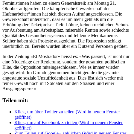
Feministinnen haben zu einem Generalstreik am Montag 21.
Oktober aufgerufen. Die kämpferische Gewerkschaft der
Hafenarbeiter*innen hat sich diesem Aufruf angeschlossen. Die
Gewerkschaft unterstrich, dass es um mehr geht als um die
Erhöhung der Ticketpreise: Tiefe Löhne, keinen rechtlichen Schutz
vor Ausbeutung am Arbeitsplatz, miserable Renten sowie schlechte
Qualität des Gesundheitssystems und fehlende Medikamente.
Seither haben sich Proteste ausgedehnt. Die Repression schlägt
unerbittlich zu. Bereits wurden über ein Dutzend Personen getötet.
In der Zeitung «El Mostrador» heisst es: «Was passiert, ist nicht nur
eine Niederlage der Regierung, sondern der gesamten politischen
Elite, die Opposition miteingeschlossen. Wie es immer wieder
gesagt wird: Im Grunde genommen bricht gerade die gesamte
angestaute soziale Unzufriedenheit aus. Dies löst sich weder mit
reiner Gewalt noch mit Soldaten auf den Strassen und einer
Ausgangssperre.»
Teilen mit:
Klick, um über Twitter zu teilen (Wird in neuem Fenster
geöffnet)
Klick, um auf Facebook zu teilen (Wird in neuem Fenster
geöffnet)
Zum Teilen auf Google+ anklicken (Wird in neuem Fenster