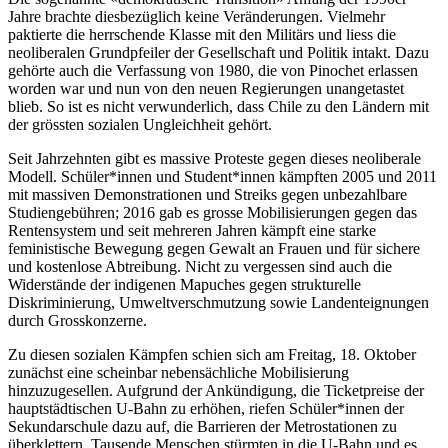
Jahre brachte diesbezüglich keine Veränderungen. Vielmehr
paktierte die herrschende Klasse mit den Militärs und liess die
neoliberalen Grundpfeiler der Gesellschaft und Politik intakt. Dazu
gehörte auch die Verfassung von 1980, die von Pinochet erlassen
worden war und nun von den neuen Regierungen unangetastet
blieb. So ist es nicht verwunderlich, dass Chile zu den Ländern mit
der grössten sozialen Ungleichheit gehört.
Seit Jahrzehnten gibt es massive Proteste gegen dieses neoliberale
Modell. Schüler*innen und Student*innen kämpften 2005 und 2011
mit massiven Demonstrationen und Streiks gegen unbezahlbare
Studiengebühren; 2016 gab es grosse Mobilisierungen gegen das
Rentensystem und seit mehreren Jahren kämpft eine starke
feministische Bewegung gegen Gewalt an Frauen und für sichere
und kostenlose Abtreibung. Nicht zu vergessen sind auch die
Widerstände der indigenen Mapuches gegen strukturelle
Diskriminierung, Umweltverschmutzung sowie Landenteignungen
durch Grosskonzerne.
Zu diesen sozialen Kämpfen schien sich am Freitag, 18. Oktober
zunächst eine scheinbar nebensächliche Mobilisierung
hinzuzugesellen. Aufgrund der Ankündigung, die Ticketpreise der
hauptstädtischen U-Bahn zu erhöhen, riefen Schüler*innen der
Sekundarschule dazu auf, die Barrieren der Metrostationen zu
überklettern. Tausende Menschen stürmten in die U-Bahn und es