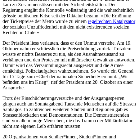
kam zu Zusammenstössen mit den Sicherheitskräften. Der
Regierung entglitt die Kontrolle vollständig und die wahrscheinlich
grösste politischen Krise seit der Diktatur begann. «Die Erhöhung
der Ticketpreise der Metro wurde zu einem
regelrechten Katalysator
der sozialen Unzufriedenheit mit den nicht existierenden sozialen
Rechten in Chile.»
Der Präsident liess verlauten, dass er den Unmut verstehe. Am 19.
Oktober nahm er schliesslich die Preiserhöhung zurück. Trotzdem
wusste er nichts Besseres zu tun, als den Ausnahmezustand zu
verhängen und den Protesten mit militärischer Gewalt zu antworten.
Damit wird das Versammlungsrecht ausgesetzt und die Armee
ermächtigt, Polizeiaufgaben wahrzunehmen. So wurde ein General
für 15 Tage zum «Chef der nationalen Sicherheit» ernannt. „Wir
befinden uns im Krieg“, rief der Präsident am 20. Oktober an einer
Ansprache.
Trotz der Einschüchterungsversuche und der Ausgangssperren
gingen auch am Sonntagabend Tausende Menschen auf die Strassen
Santiagos. In zahlreichen weiteren Städten und Regionen gab es
Strassenblockaden und Demonstrationen. Die Demonstrierenden
sind vor allem junge Menschen, die das Trauma der Militärdiktatur
nicht am eigenen Leib erfahren mussten.
20 Organisationen von Schüler*innen, Student*innen und