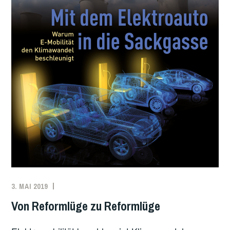
3. MAI 2019
WINFRIED
KLIMA
,
WOLF
ÖKOLOGIE
,
Von Reformlüge zu Reformlüge
VERKEHR
,
WIRTSCHAFT