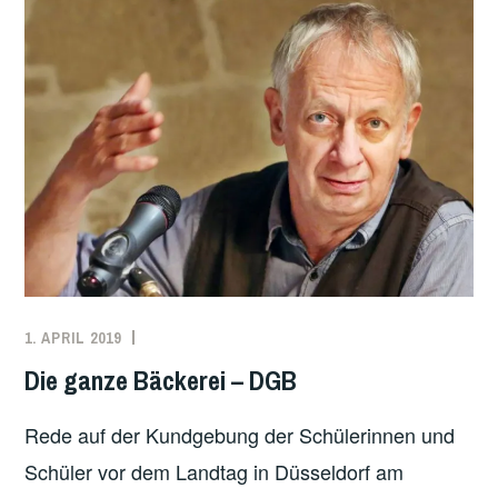
1. APRIL 2019
WINFRIED
JUGEND
,
WOLF
KLIMA
,
Die ganze Bäckerei – DGB
KLIMAPROTESTE
,
UNCATEGORIZED
Rede auf der Kundgebung der Schülerinnen und
Schüler vor dem Landtag in Düsseldorf am