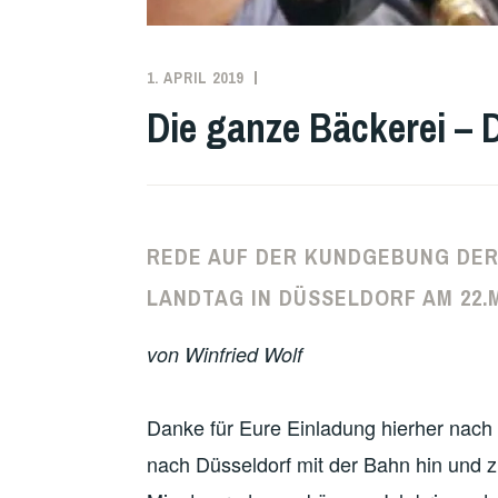
1. APRIL 2019
WINFRIED
JUGEND
,
WOLF
KLIMA
,
Die ganze Bäckerei –
KLIMAPROTESTE
,
UNCATEGORIZED
REDE AUF DER KUNDGEBUNG DER
LANDTAG IN DÜSSELDORF AM 22.
von Winfried Wolf
Danke für Eure Einladung hierher nach 
nach Düsseldorf mit der Bahn hin und zu