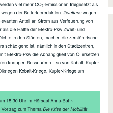
 werden viel mehr CO
-Emissionen freigesetzt als
2
m wegen der Batterieproduktion.
wegen
Zweitens
elevanten Anteil an Strom aus Verfeuerung von
r als die Hälfte der Elektro-Pkw Zweit- und
Dichte in den Städten, machen die zerstörerische
s schädigend ist, nämlich in den Stadtzentren,
r mit Elektro-Pkw die Abhängigkeit von Öl ersetzen
eren knappen Ressourcen – so von Kobalt, Kupfer
 Ölkriegen Kobalt-Kriege, Kupfer-Kriege um
9 um 18:30 Uhr im Hörsaal Anna-Bahr-
en Vortrag zum Thema
Die Krise der Mobilität