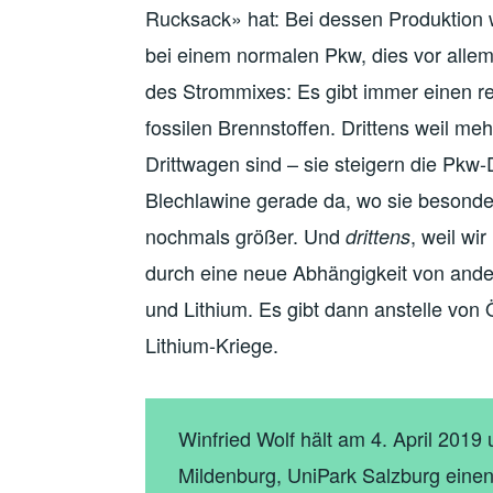
Rucksack» hat: Bei dessen Produktion
bei einem normalen Pkw, dies vor alle
des Strommixes: Es gibt immer einen r
fossilen Brennstoffen. Drittens weil meh
Drittwagen sind – sie steigern die Pkw-
Blechlawine gerade da, wo sie besonder
nochmals größer. Und
, weil wi
drittens
durch eine neue Abhängigkeit von and
und Lithium. Es gibt dann anstelle von
Lithium-Kriege.
Winfried Wolf hält am 4. April 201
Mildenburg, UniPark Salzburg ein