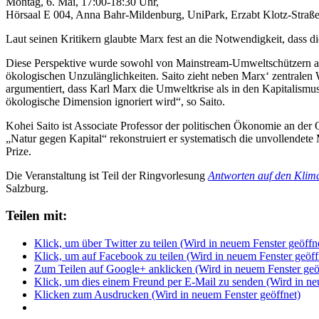
Montag, 6. Mai, 17:00-18:30 Uhr,
Hörsaal E 004, Anna Bahr-Mildenburg, UniPark, Erzabt Klotz-Straße
Laut seinen Kritikern glaubte Marx fest an die Notwendigkeit, dass 
Diese Perspektive wurde sowohl von Mainstream-Umweltschützern als a
ökologischen Unzulänglichkeiten. Saito zieht neben Marx‘ zentralen
argumentiert, dass Karl Marx die Umweltkrise als in den Kapitalismu
ökologische Dimension ignoriert wird“, so Saito.
Kohei Saito ist Associate Professor der politischen Ökonomie an der 
„Natur gegen Kapital“ rekonstruiert er systematisch die unvollende
Prize.
Die Veranstaltung ist Teil der Ringvorlesung
Antworten auf den Klim
Salzburg.
Teilen mit:
Klick, um über Twitter zu teilen (Wird in neuem Fenster geöffn
Klick, um auf Facebook zu teilen (Wird in neuem Fenster geöff
Zum Teilen auf Google+ anklicken (Wird in neuem Fenster geö
Klick, um dies einem Freund per E-Mail zu senden (Wird in ne
Klicken zum Ausdrucken (Wird in neuem Fenster geöffnet)