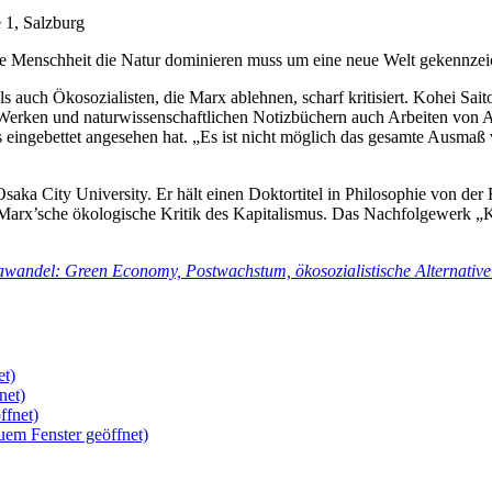
 1, Salzburg
die Menschheit die Natur dominieren muss um eine neue Welt gekennzei
uch Ökosozialisten, die Marx ablehnen, scharf kritisiert. Kohei Sait
 Werken und naturwissenschaftlichen Notizbüchern auch Arbeiten von A
s eingebettet angesehen hat. „Es ist nicht möglich das gesamte Ausmaß
Osaka City University. Er hält einen Doktortitel in Philosophie von de
te Marx’sche ökologische Kritik des Kapitalismus. Das Nachfolgewerk „
awandel: Green Economy, Postwachstum, ökosozialistische Alternativ
et)
net)
ffnet)
uem Fenster geöffnet)