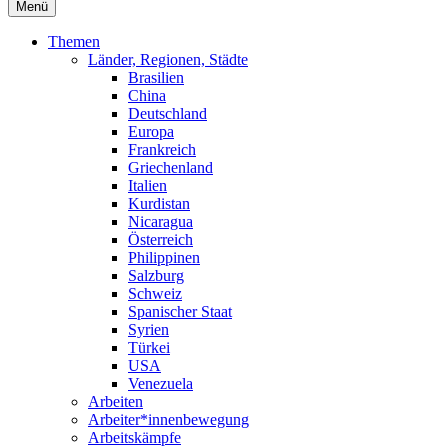
Menü
Themen
Länder, Regionen, Städte
Brasilien
China
Deutschland
Europa
Frankreich
Griechenland
Italien
Kurdistan
Nicaragua
Österreich
Philippinen
Salzburg
Schweiz
Spanischer Staat
Syrien
Türkei
USA
Venezuela
Arbeiten
Arbeiter*innenbewegung
Arbeitskämpfe