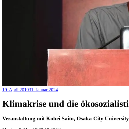
19. April 2019
31. Januar 2024
Redaktion
Marx
,
Ökosozialismus
,
Uncategorized
,
Klimakrise und die ökosozialis
Vergangene
Veranstaltungen
Veranstaltung mit Kohei Saito, Osaka City Universit