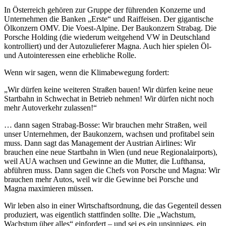
In Österreich gehören zur Gruppe der führenden Konzerne und
Unternehmen die Banken „Erste“ und Raiffeisen. Der gigantische
Ölkonzern OMV. Die Voest-Alpine. Der Baukonzern Strabag. Die
Porsche Holding (die wiederum weitgehend VW in Deutschland
kontrolliert) und der Autozulieferer Magna. Auch hier spielen Öl-
und Autointeressen eine erhebliche Rolle.
Wenn wir sagen, wenn die Klimabewegung fordert:
„Wir dürfen keine weiteren Straßen bauen! Wir dürfen keine neue
Startbahn in Schwechat in Betrieb nehmen! Wir dürfen nicht noch
mehr Autoverkehr zulassen!“
… dann sagen Strabag-Bosse: Wir brauchen mehr Straßen, weil
unser Unternehmen, der Baukonzern, wachsen und profitabel sein
muss. Dann sagt das Management der Austrian Airlines: Wir
brauchen eine neue Startbahn in Wien (und neue Regionalairports),
weil AUA wachsen und Gewinne an die Mutter, die Lufthansa,
abführen muss. Dann sagen die Chefs von Porsche und Magna: Wir
brauchen mehr Autos, weil wir die Gewinne bei Porsche und
Magna maximieren müssen.
Wir leben also in einer Wirtschaftsordnung, die das Gegenteil dessen
produziert, was eigentlich stattfinden sollte. Die „Wachstum,
Wachstum über alles“ einfordert – und sei es ein unsinniges, ein