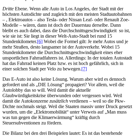
Dritte
Ebene. Wenn alle Auto in Los Angeles, der Stadt mit der
höchsten Autodichte und zugleich mit den meisten Stadtautobahnen
– , Elektroautos – also Tesla- oder Nissan Leaf- oder Renault Zoe-
Modelle – wären, dann ist doch der Dauerstau derselbe. Dann
bleibt es auch dabei, dass die Durchschnittsgeschwindigkeit so ist,
wie sie ist: Sie liegt in dieser Welt-Auto-Stadt bei rund 15
Stundenkilometer.
[6]
Wobei die Formel gilt: Je mehr Autos und je
mehr Straßen, desto langsamer ist der Autoverkehr. Wobei 15
Stundenkilometer die Durchschnittsgeschwindigkeit eines eher
unsportlichen Fahrradfahrers ist. Allerdings: In der totalen Autostadt
hat das Fahrrad keinen Platz bzw. es ist hoch gefährlich, sich in
einer solchen Stadt per Velo zu bewegen.
[7]
Das E-Auto ist also keine Lösung. Warum aber wird es dennoch
gefordert und als „DIE Lösung“ propagiert? Vor allem, weil die
Autolobby das so will. Weil damit die aktuelle
Glaubwürdigkeitskrise überwunden oder vergessen wird. Weil
damit die Autokonzerne
zusätzlich
verdienen – weil so die Pkw-
Dichte nochmals steigt. Weil die Staaten massiv unter Druck gesetzt
wurden, um die „Elektromobilität“ unter Verweis auf „Man muss
was tun gegen die Klimaerwärmung“ kräftig durch
Steuersubventionen zu fördern.
Die Bilanz bei den drei Beispielen lautet: Es ist das bestehende