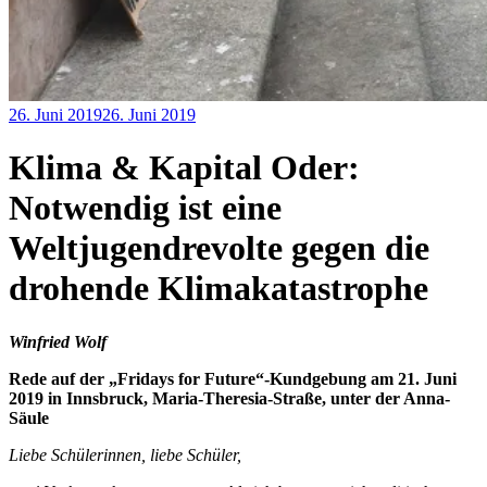
26. Juni 2019
26. Juni 2019
Redaktion
Antikapitalismus
,
Klimaproteste
,
Verkehr
Klima & Kapital Oder:
Notwendig ist eine
Weltjugendrevolte gegen die
drohende Klimakatastrophe
Winfried Wolf
Rede auf der „Fridays for Future“-Kundgebung am 21. Juni
2019 in Innsbruck, Maria-Theresia-Straße, unter der Anna-
Säule
Liebe Schülerinnen, liebe Schüler,