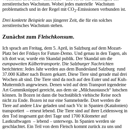
zerstörerisches Wachstum. Wobei jedes materielle Wachstum
problematisch und in der Regel mit CO
-Emissionen verbunden ist.
2
Drei konkrete Beispiele
aus jüngerer Zeit, die für ein solches
zerstörerisches Wachstum stehen.
Zunächst zum
Fleischkonsum
.
Ich sprach am Freitag, dem 5. April, in Salzburg auf dem Mozart-
Platz bei der Fridays for Future-Demo. Und genau in den Tagen, als
ich dort war, wurde ein Skandal publik. Der Skandal um die
europaweiten Kälbertransporte
. Die
Salzburger Nachrichten
berichteten: Jedes Jahr werden aus dem Bundesland Salzburg rund
37.000 Kälber nach Bozen gekarrt. Diese Tiere sind gerade mal drei
Wochen alt sind. Die Tiere sind da noch auf den Euter und auf Kuh-
Muttermilch angewiesen. Denen wird auf dem Transport irgendeine
Art Gummiknüppel gereicht, aus dem sie „Milchaustausch“ lutschen
können. In Bozen ist dann die buchstäblich viehische Reise noch
nicht zu Ende. Bozen ist nur eine Sammelstelle. Dort werden die
Tiere auf andere Lkw geladen und nach Vic in Spanien (Katalonien)
transportiert – erneut lebend. Die Tiere sind auf ihrer Leidensweg in
den Tod insgesamt gut drei Tage und 1700 Kilometer auf
Lastkraftwagen – lebend – unterwegs. In Spanien werden sie
geschlachtet. Ein Teil von dem Fleisch kommt zurück zu uns und