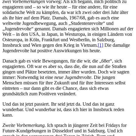
zwei Vorbemerkungen
vorweg: Als ich begann, mich politisch zu
engagieren und – so wie ihr heute – für eine andere, für eine
solidarische Welt zu kämpfen, da war ich zwei oder drei Jahr älter
als ihr hier auf dem Platz. Damals, 1967/68, gab es auch eine
weltweite Jugendbewegung, auch „Studentenrevolte“ und
„Jugendrevolte“ genannt. Damals engagierten sich Millionen auf der
Welt – in den USA, in Japan, in Westuropa, in einigen Ländern von
Osteuropa, in Köln, Frankfurt und Westberlin, in Salzburg,
Innsbruck und Wien gegen den Krieg in Vietnam.
[1]
Die damalige
Jugendrevolte hat positive Auswirkungen bis heute.
Danach gab es viele Bewegungen, für die wir, die „68er“, sich
engagierten. Oft war es aber so, dass die, die nun auf die Straßen
gingen und Plätze besetzten, immer älter wurden. Doch wir sagten
immer: Notwendig ist eine
neue Jugendrevolte
. Die jungen
Menschen müssen für ihre Zukunft und für ihre Interessen selbst
eintreten – nur dann gibt es die Chance, dass sich etwas
grundsätzlich zum Positiven verändert.
Und das ist jetzt passiert. Ihr seid jetzt da. Und das ist ganz
wunderbar. Und wunderbar ist, dass ich hier in Innsbruck reden
kann.
Zweite Vorbemerkung.
Ich sprach in jüngerer Zeit bei Fridays for
Future-Kundgebungen in Düsseldorf und in Salzburg. Und ich