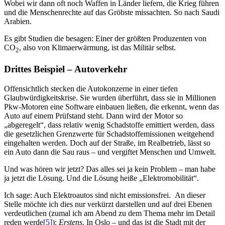
Wobei wir dann oft noch Waffen in Länder liefern, die Krieg führen
und die Menschenrechte auf das Gröbste missachten. So nach Saudi
Arabien.
Es gibt Studien die besagen: Einer der größten Produzenten von
CO
, also von Klimaerwärmung, ist das Militär selbst.
2
Drittes Beispiel – Autoverkehr
Offensichtlich stecken die Autokonzerne in einer tiefen
Glaubwürdigkeitskrise. Sie wurden überführt, dass sie in Millionen
Pkw-Motoren eine Software einbauen ließen, die erkennt, wenn das
Auto auf einem Prüfstand steht. Dann wird der Motor so
„abgeregelt“, dass relativ wenig Schadstoffe emittiert werden, dass
die gesetzlichen Grenzwerte für Schadstoffemissionen weitgehend
eingehalten werden. Doch auf der Straße, im Realbetrieb, lässt so
ein Auto dann die Sau raus – und vergiftet Menschen und Umwelt.
Und was hören wir jetzt? Das alles sei ja kein Problem – man habe
ja jetzt die Lösung. Und die Lösung heiße „Elektromobilität“.
Ich sage: Auch Elektroautos sind nicht emissionsfrei. An dieser
Stelle möchte ich dies nur verkürzt darstellen und auf drei Ebenen
verdeutlichen (zumal ich am Abend zu dem Thema mehr im Detail
reden werde
[5]
):
Erstens
. In Oslo – und das ist die Stadt mit der