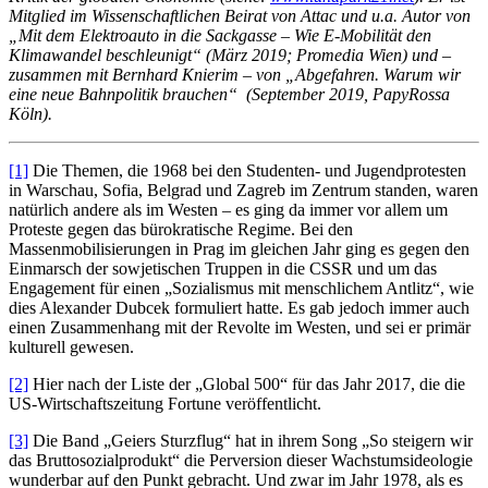
Mitglied im Wissenschaftlichen Beirat von Attac und u.a. Autor von
„Mit dem Elektroauto in die Sackgasse – Wie E-Mobilität den
Klimawandel beschleunigt“ (März 2019; Promedia Wien) und –
zusammen mit Bernhard Knierim – von „Abgefahren. Warum wir
eine neue Bahnpolitik brauchen“ (September 2019, PapyRossa
Köln).
[1]
Die Themen, die 1968 bei den Studenten- und Jugendprotesten
in Warschau, Sofia, Belgrad und Zagreb im Zentrum standen, waren
natürlich andere als im Westen – es ging da immer vor allem um
Proteste gegen das bürokratische Regime. Bei den
Massenmobilisierungen in Prag im gleichen Jahr ging es gegen den
Einmarsch der sowjetischen Truppen in die CSSR und um das
Engagement für einen „Sozialismus mit menschlichem Antlitz“, wie
dies Alexander Dubcek formuliert hatte. Es gab jedoch immer auch
einen Zusammenhang mit der Revolte im Westen, und sei er primär
kulturell gewesen.
[2]
Hier nach der Liste der „Global 500“ für das Jahr 2017, die die
US-Wirtschaftszeitung Fortune veröffentlicht.
[3]
Die Band „Geiers Sturzflug“ hat in ihrem Song „So steigern wir
das Bruttosozialprodukt“ die Perversion dieser Wachstumsideologie
wunderbar auf den Punkt gebracht. Und zwar im Jahr 1978, als es