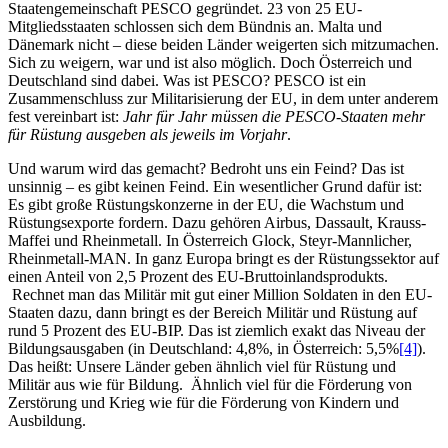
Staatengemeinschaft PESCO gegründet. 23 von 25 EU-
Mitgliedsstaaten schlossen sich dem Bündnis an. Malta und
Dänemark nicht – diese beiden Länder weigerten sich mitzumachen.
Sich zu weigern, war und ist also möglich. Doch Österreich und
Deutschland sind dabei. Was ist PESCO? PESCO ist ein
Zusammenschluss zur Militarisierung der EU, in dem unter anderem
fest vereinbart ist:
Jahr für Jahr müssen die PESCO-Staaten mehr
für Rüstung ausgeben als jeweils im Vorjahr
.
Und warum wird das gemacht? Bedroht uns ein Feind? Das ist
unsinnig – es gibt keinen Feind. Ein wesentlicher Grund dafür ist:
Es gibt große Rüstungskonzerne in der EU, die Wachstum und
Rüstungsexporte fordern. Dazu gehören Airbus, Dassault, Krauss-
Maffei und Rheinmetall. In Österreich Glock, Steyr-Mannlicher,
Rheinmetall-MAN. In ganz Europa bringt es der Rüstungssektor auf
einen Anteil von 2,5 Prozent des EU-Bruttoinlandsprodukts.
Rechnet man das Militär mit gut einer Million Soldaten in den EU-
Staaten dazu, dann bringt es der Bereich Militär und Rüstung auf
rund 5 Prozent des EU-BIP. Das ist ziemlich exakt das Niveau der
Bildungsausgaben (in Deutschland: 4,8%, in Österreich: 5,5%
[4]
).
Das heißt: Unsere Länder geben ähnlich viel für Rüstung und
Militär aus wie für Bildung. Ähnlich viel für die Förderung von
Zerstörung und Krieg wie für die Förderung von Kindern und
Ausbildung.