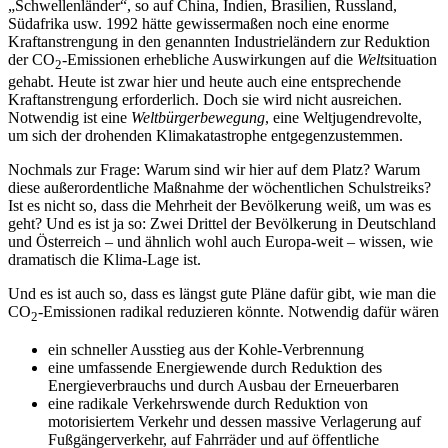
„Schwellenländer“, so auf China, Indien, Brasilien, Russland,
Südafrika usw. 1992 hätte gewissermaßen noch eine enorme
Kraftanstrengung in den genannten Industrieländern zur Reduktion
der CO
-Emissionen erhebliche Auswirkungen auf die
Welt
situation
2
gehabt. Heute ist zwar hier und heute auch eine entsprechende
Kraftanstrengung erforderlich. Doch sie wird nicht ausreichen.
Notwendig ist eine
Weltbürgerbewegung
, eine Weltjugendrevolte,
um sich der drohenden Klimakatastrophe entgegenzustemmen.
Nochmals zur Frage: Warum sind wir hier auf dem Platz? Warum
diese außerordentliche Maßnahme der wöchentlichen Schulstreiks?
Ist es nicht so, dass die Mehrheit der Bevölkerung weiß, um was es
geht? Und es ist ja so: Zwei Drittel der Bevölkerung in Deutschland
und Österreich – und ähnlich wohl auch Europa-weit – wissen, wie
dramatisch die Klima-Lage ist.
Und es ist auch so, dass es längst gute Pläne dafür gibt, wie man die
CO
-Emissionen radikal reduzieren könnte. Notwendig dafür wären
2
ein schneller Ausstieg aus der Kohle-Verbrennung
eine umfassende Energiewende durch Reduktion des
Energieverbrauchs und durch Ausbau der Erneuerbaren
eine radikale Verkehrswende durch Reduktion von
motorisiertem Verkehr und dessen massive Verlagerung auf
Fußgängerverkehr, auf Fahrräder und auf öffentliche