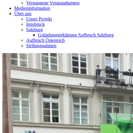
Vergangene Veranstaltungen
Medieninformation
Über uns
Unser Projekt
Innsbruck
Salzburg
Gründungserklärung Aufbruch Salzburg
Aufbruch Österreich
Stellungnahmen