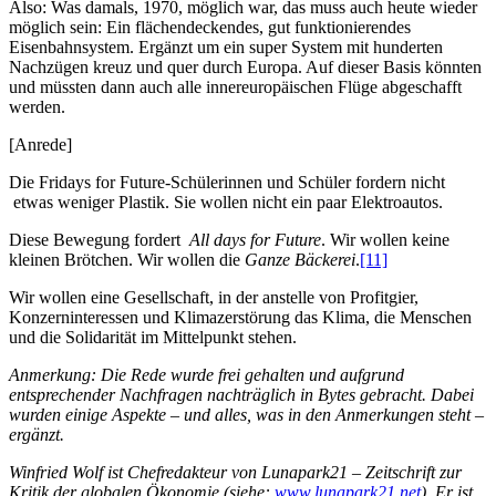
Also: Was damals, 1970, möglich war, das muss auch heute wieder
möglich sein: Ein flächendeckendes, gut funktionierendes
Eisenbahnsystem. Ergänzt um ein super System mit hunderten
Nachzügen kreuz und quer durch Europa. Auf dieser Basis könnten
und müssten dann auch alle innereuropäischen Flüge abgeschafft
werden.
[Anrede]
Die Fridays for Future-Schülerinnen und Schüler fordern nicht
etwas weniger Plastik. Sie wollen nicht ein paar Elektroautos.
Diese Bewegung fordert
All days for Future
. Wir wollen keine
kleinen Brötchen. Wir wollen die
Ganze Bäckerei
.
[11]
Wir wollen eine Gesellschaft, in der anstelle von Profitgier,
Konzerninteressen und Klimazerstörung das Klima, die Menschen
und die Solidarität im Mittelpunkt stehen.
Anmerkung: Die Rede wurde frei gehalten und aufgrund
entsprechender Nachfragen nachträglich in Bytes gebracht. Dabei
wurden einige Aspekte – und alles, was in den Anmerkungen steht –
ergänzt.
Winfried Wolf ist Chefredakteur von Lunapark21 – Zeitschrift zur
Kritik der globalen Ökonomie (siehe:
www.lunapark21.net
). Er ist