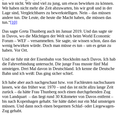
tun wir nicht. Wir sind viel zu jung, um etwas bewirken zu können.
Wir haben nicht mehr die Zeit abzuwarten, bis wir groß und in der
Lage sind, Vergleichbares zu bewerkstelligen. Nein – das müssen
andere tun. Die Leute, die heute die Macht haben, die müssen das
tun.“
[10]
Das sagte Greta Thunberg auch im Januar 2019. Und das sagte sie
in Davos, wo die Mächtigen der Welt sich beim World Economic
Forum – WEF – versammelten. Sie sagte, sie wissen schon, dass das
wenig bewirken würde. Doch man müsse es tun – um es getan zu
haben. Vor Ort.
Und sie fuhr mit der Eisenbahn von Stockholm nach Davos. Ich hab
die Fahrverbindung untersucht. Die junge Frau musste fünf Mal
umsteigen. Drei Mal davon in Deutschland. Ich kenne die Deutsche
Bahn und ich weiß: Das ging sicher schief.
Ich habe aber auch nachgeschaut bzw. von Fachleuten nachschauen
lassen, wie das früher war. 1970 – und das ist nicht allzu lange Zeit
zurück – da hätte Frau Thunberg noch einen durchgehenden Zug
von Landquart – das liegt rund 30 Kilometer von Davos entfernt –
bis nach Kopenhagen gehabt. Sie hätte dabei nur ein Mal umsteigen
müssen. Und dann noch einen bequemen Schlaf- oder Liegewagen-
Zug gehabt.