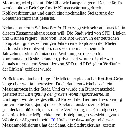
Moorburg wird gebaut. Die Elbe wird ausgebaggert. Das heißt: Es
werden aktive Beiträge für die Klimaerwärmung durch
Kohleverbrennung und durch eine nochmalige Steigerung der
Containerschifffahrt geleistet.
Nehmen wir zum Schluss
Berlin
. Hier zeigt sich sehr gut, was ich in
diesem Zusammenhang sagen will. Die Stadt wird von SPD, Linken
und Grünen regiert – also von „Rot-Rot-Grün“. In der deutschen
Hauptstadt gibt es seit einigen Jahren eine Explosion der Mieten.
Dafür ist mitverantwortlich, dass vor mehr als eineinhalb
Jahrzehnten viele Zehntausend Wohnungen, die sich in
kommunalem Besitz befanden, privatisiert wurden. Und zwar
damals unter einem Senat, der von SPD und PDS (dem Vorläufer
der Linken) gebildet wurde.
Zurück zur aktuellen Lage. Die Mietenexplosion hat Rot-Rot-Grün
lange eher wenig interessiert. Doch dann entwickelte sich ein
Massenprotest in der Stadt. Und es wurde ein Bürgerentscheid
gestartet zur
Enteignung der großen Wohnungskonzerne
. In
Umfragen wurde festgestellt: 70 Prozent der Berliner Bevölkerung
fordern eine Enteignung dieser Spekulationskonzerne. Man
„entdeckte“ plötzlich, dass unsere Verfassung, das Grundgesetz,
ausdrücklich die Möglichkeit von Enteignungen vorsieht – „zum
Wohle der Allgemeinheit“.
[9]
Und siehe da – aufgrund dieser
Massenmobilisierung hat der Senat, die Stadtregierung, gestern