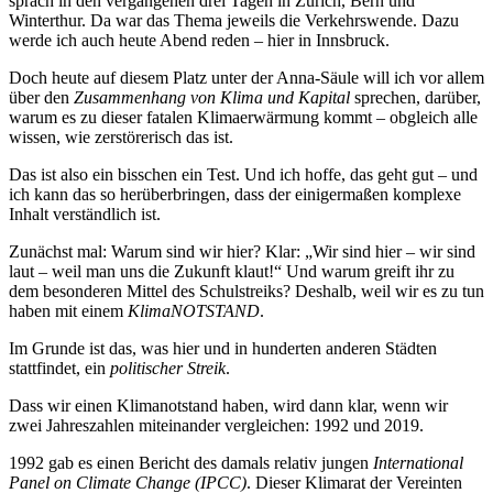
sprach in den vergangenen drei Tagen in Zürich, Bern und
Winterthur. Da war das Thema jeweils die Verkehrswende. Dazu
werde ich auch heute Abend reden – hier in Innsbruck.
Doch heute auf diesem Platz unter der Anna-Säule will ich vor allem
über den
Zusammenhang von Klima und Kapital
sprechen, darüber,
warum es zu dieser fatalen Klimaerwärmung kommt – obgleich alle
wissen, wie zerstörerisch das ist.
Das ist also ein bisschen ein Test. Und ich hoffe, das geht gut – und
ich kann das so herüberbringen, dass der einigermaßen komplexe
Inhalt verständlich ist.
Zunächst mal: Warum sind wir hier? Klar: „Wir sind hier – wir sind
laut – weil man uns die Zukunft klaut!“ Und warum greift ihr zu
dem besonderen Mittel des Schulstreiks? Deshalb, weil wir es zu tun
haben mit einem
KlimaNOTSTAND
.
Im Grunde ist das, was hier und in hunderten anderen Städten
stattfindet, ein
politischer Streik
.
Dass wir einen Klimanotstand haben, wird dann klar, wenn wir
zwei Jahreszahlen miteinander vergleichen: 1992 und 2019.
1992 gab es einen Bericht des damals relativ jungen
International
Panel on Climate Change (IPCC)
. Dieser Klimarat der Vereinten