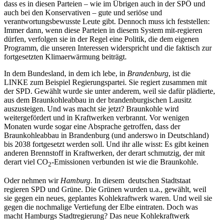
dass es in diesen Parteien – wie im Übrigen auch in der SPÖ und
auch bei den Konservativen – gute und seriöse und
verantwortungsbewusste Leute gibt. Dennoch muss ich feststellen:
Immer dann, wenn diese Parteien in diesem System mit-regieren
dürfen, verfolgen sie in der Regel eine Politik, die dem eigenen
Programm, die unseren Interessen widerspricht und die faktisch zur
fortgesetzten Klimaerwärmung beiträgt.
In dem Bundesland, in dem ich lebe, in
Brandenburg
, ist die
LINKE zum Beispiel Regierungspartei. Sie regiert zusammen mit
der SPD. Gewählt wurde sie unter anderem, weil sie dafür plädierte,
aus dem Braunkohleabbau in der brandenburgischen Lausitz
auszusteigen. Und was macht sie jetzt? Braunkohle wird
weitergefördert und in Kraftwerken verbrannt. Vor wenigen
Monaten wurde sogar eine Absprache getroffen, dass der
Braunkohleabbau in Brandenburg (und anderswo in Deutschland)
bis 2038 fortgesetzt werden soll. Und ihr alle wisst: Es gibt keinen
anderen Brennstoff in Kraftwerken, der derart schmutzig, der mit
derart viel CO
-Emissionen verbunden ist wie die Braunkohle.
2
Oder nehmen wir
Hamburg
. In diesem deutschen Stadtstaat
regieren SPD und Grüne. Die Grünen wurden u.a., gewählt, weil
sie gegen ein neues, geplantes Kohlekraftwerk waren. Und weil sie
gegen die nochmalige Vertiefung der Elbe eintraten. Doch was
macht Hamburgs Stadtregierung? Das neue Kohlekraftwerk