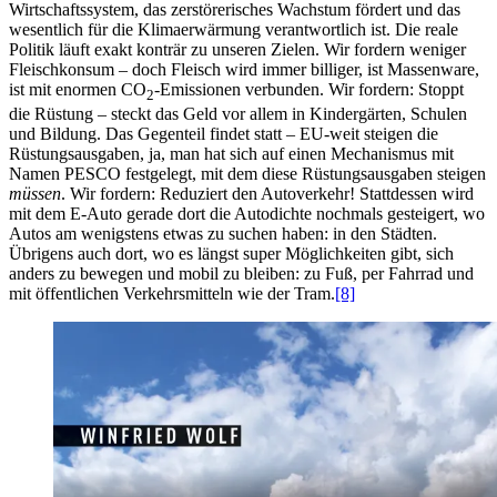
Wirtschaftssystem, das zerstörerisches Wachstum fördert und das
wesentlich für die Klimaerwärmung verantwortlich ist. Die reale
Politik läuft exakt konträr zu unseren Zielen. Wir fordern weniger
Fleischkonsum – doch Fleisch wird immer billiger, ist Massenware,
ist mit enormen CO
-Emissionen verbunden. Wir fordern: Stoppt
2
die Rüstung – steckt das Geld vor allem in Kindergärten, Schulen
und Bildung. Das Gegenteil findet statt – EU-weit steigen die
Rüstungsausgaben, ja, man hat sich auf einen Mechanismus mit
Namen PESCO festgelegt, mit dem diese Rüstungsausgaben steigen
müssen
. Wir fordern: Reduziert den Autoverkehr! Stattdessen wird
mit dem E-Auto gerade dort die Autodichte nochmals gesteigert, wo
Autos am wenigstens etwas zu suchen haben: in den Städten.
Übrigens auch dort, wo es längst super Möglichkeiten gibt, sich
anders zu bewegen und mobil zu bleiben: zu Fuß, per Fahrrad und
mit öffentlichen Verkehrsmitteln wie der Tram.
[8]