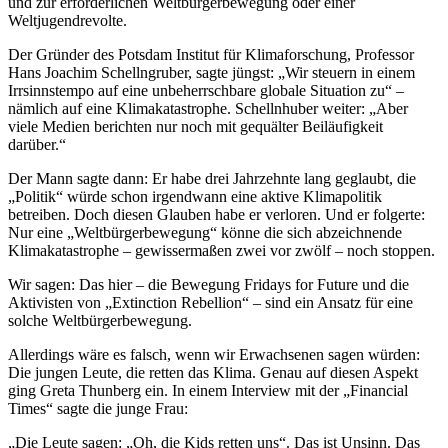
und zur erforderlichen Weltbürgerbewegung oder einer
Weltjugendrevolte.
Der Gründer des Potsdam Institut für Klimaforschung, Professor
Hans Joachim Schellngruber, sagte jüngst: „Wir steuern in einem
Irrsinnstempo auf eine unbeherrschbare globale Situation zu“ –
nämlich auf eine Klimakatastrophe. Schellnhuber weiter: „Aber
viele Medien berichten nur noch mit gequälter Beiläufigkeit
darüber.“
Der Mann sagte dann: Er habe drei Jahrzehnte lang geglaubt, die
„Politik“ würde schon irgendwann eine aktive Klimapolitik
betreiben. Doch diesen Glauben habe er verloren. Und er folgerte:
Nur eine „Weltbürgerbewegung“ könne die sich abzeichnende
Klimakatastrophe – gewissermaßen zwei vor zwölf – noch stoppen.
Wir sagen: Das hier – die Bewegung Fridays for Future und die
Aktivisten von „Extinction Rebellion“ – sind ein Ansatz für eine
solche Weltbürgerbewegung.
Allerdings wäre es falsch, wenn wir Erwachsenen sagen würden:
Die jungen Leute, die retten das Klima. Genau auf diesen Aspekt
ging Greta Thunberg ein. In einem Interview mit der „Financial
Times“ sagte die junge Frau:
„Die Leute sagen: „Oh, die Kids retten uns“. Das ist Unsinn. Das