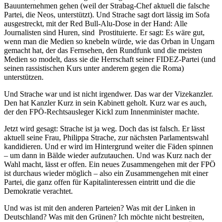
Bauunternehmen gehen (weil der Strabag-Chef aktuell die falsche
Partei, die Neos, unterstützt). Und Strache sagt dort lässig im Sofa
ausgestreckt, mit der Red Bull-Alu-Dose in der Hand: Alle
Journalisten sind Huren, sind Prostituierte. Er sagt: Es wäre gut,
wenn man die Medien so knebeln würde, wie das Orban in Ungarn
gemacht hat, der das Fernsehen, den Rundfunk und die meisten
Medien so modelt, dass sie die Herrschaft seiner FIDEZ-Partei (und
seinen rassistischen Kurs unter anderem gegen die Roma)
unterstützen.
Und Strache war und ist nicht irgendwer. Das war der Vizekanzler.
Den hat Kanzler Kurz in sein Kabinett geholt. Kurz war es auch,
der den FPÖ-Rechtsausleger Kickl zum Innenminister machte.
Jetzt wird gesagt: Strache ist ja weg. Doch das ist falsch. Er lässt
aktuell seine Frau, Philippa Strache, zur nächsten Parlamentswahl
kandidieren. Und er wird im Hintergrund weiter die Fäden spinnen
– um dann in Bälde wieder aufzutauchen. Und was Kurz nach der
Wahl macht, lässt er offen. Ein neues Zusammengehen mit der FPÖ
ist durchaus wieder möglich – also ein Zusammengehen mit einer
Partei, die ganz offen für Kapitalinteressen eintritt und die die
Demokratie verachtet.
Und was ist mit den anderen Parteien? Was mit der Linken in
Deutschland? Was mit den Grünen? Ich möchte nicht bestreiten,