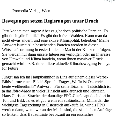
Promedia Verlag, Wien
Bewegungen setzen Regierungen unter Druck
Jetzt könnte man sagen: Aber es gibt doch politische Parteien. Es
gibt doch „die Politik“. Es gibt doch freie Wahlen. Kann man da
nicht etwas ändern und eine aktive Klimapolitik betreiben? Meine
Antwort lautet: Alle bestehenden Parteien werden in dieser
Wirtschaftsordnung in erster Linie der Macht der Konzerne folgen.
Sie werden nur dann unsere Interessen verfolgen oder im Interesse
von Umwelt und Klima handeln, wenn ihnen massiver Druck
gemacht wird – z.B. durch diese aktuelle Klimabewegung Fridays
for Future.
Jüngst sah ich im Hauptbahnhof in Linz auf einem dieser Werbe-
Bildschirme einen Blödel-Spruch. Frage: „Wofür ist Österreich
heute weltberühmt?“ Antwort: „Für seine Ibizaner“. Tatsächlich ist
ja das
Ibiza-Video
in vieler Hinsicht aufklärerisch und lehrreich.
Hans Christian Strache, der damalige FPÖ-Chef, sagt doch dort in
Ton und Bild: Ja, es ist gut, wenn ein ausländischer Milliardär die
wichtigste Tageszeitung in Österreich aufkauft. Ja, wir als FPÖ
werden dann, wenn wir an der Macht sind, die staatlichen Aufträge
so lenken, dass Bauaufträge bevorzugt an ein russisches