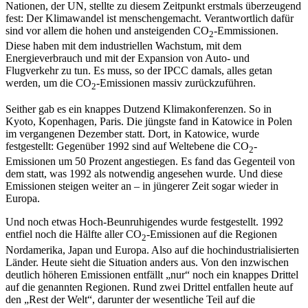
Nationen, der UN, stellte zu diesem Zeitpunkt erstmals überzeugend
fest: Der Klimawandel ist menschengemacht. Verantwortlich dafür
sind vor allem die hohen und ansteigenden CO
-Emmissionen.
2
Diese haben mit dem industriellen Wachstum, mit dem
Energieverbrauch und mit der Expansion von Auto- und
Flugverkehr zu tun. Es muss, so der IPCC damals, alles getan
werden, um die CO
-Emissionen massiv zurückzuführen.
2
Seither gab es ein knappes Dutzend Klimakonferenzen. So in
Kyoto, Kopenhagen, Paris. Die jüngste fand in Katowice in Polen
im vergangenen Dezember statt. Dort, in Katowice, wurde
festgestellt: Gegenüber 1992 sind auf Weltebene die CO
-
2
Emissionen um 50 Prozent angestiegen. Es fand das Gegenteil von
dem statt, was 1992 als notwendig angesehen wurde. Und diese
Emissionen steigen weiter an – in jüngerer Zeit sogar wieder in
Europa.
Und noch etwas Hoch-Beunruhigendes wurde festgestellt. 1992
entfiel noch die Hälfte aller CO
-Emissionen auf die Regionen
2
Nordamerika, Japan und Europa. Also auf die hochindustrialisierten
Länder. Heute sieht die Situation anders aus. Von den inzwischen
deutlich höheren Emissionen entfällt „nur“ noch ein knappes Drittel
auf die genannten Regionen. Rund zwei Drittel entfallen heute auf
den „Rest der Welt“, darunter der wesentliche Teil auf die