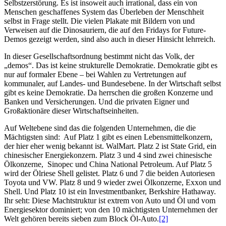
Selbstzerstörung. Es ist insoweit auch irrational, dass ein von
Menschen geschaffenes System das Überleben der Menschheit
selbst in Frage stellt. Die vielen Plakate mit Bildern von und
Verweisen auf die Dinosauriern, die auf den Fridays for Future-
Demos gezeigt werden, sind also auch in dieser Hinsicht lehrreich.
In dieser Gesellschaftsordnung bestimmt nicht das Volk, der
„demos“. Das ist keine strukturelle Demokratie. Demokratie gibt es
nur auf formaler Ebene – bei Wahlen zu Vertretungen auf
kommunaler, auf Landes- und Bundesebene. In der Wirtschaft selbst
gibt es keine Demokratie. Da herrschen die großen Konzerne und
Banken und Versicherungen. Und die privaten Eigner und
Großaktionäre dieser Wirtschaftseinheiten.
Auf Weltebene sind das die folgenden Unternehmen, die die
Mächtigsten sind: Auf Platz 1 gibt es einen Lebensmittelkonzern,
der hier eher wenig bekannt ist. WalMart. Platz 2 ist State Grid, ein
chinesischer Energiekonzern. Platz 3 und 4 sind zwei chinesische
Ölkonzerne, Sinopec und China National Petroleum. Auf Platz 5
wird der Ölriese Shell gelistet. Platz 6 und 7 die beiden Autoriesen
Toyota und VW. Platz 8 und 9 wieder zwei Ölkonzerne, Exxon und
Shell. Und Platz 10 ist ein Investmentbanker, Berkshire Hathaway.
Ihr seht: Diese Machtstruktur ist extrem von Auto und Öl und vom
Energiesektor dominiert; von den 10 mächtigsten Unternehmen der
Welt gehören bereits sieben zum Block Öl-Auto.
[2]