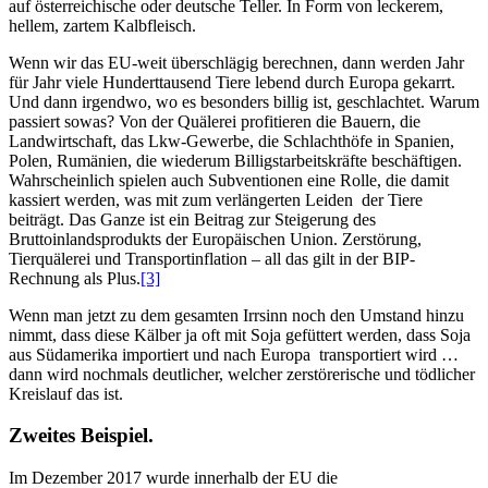
auf österreichische oder deutsche Teller. In Form von leckerem,
hellem, zartem Kalbfleisch.
Wenn wir das EU-weit überschlägig berechnen, dann werden Jahr
für Jahr viele Hunderttausend Tiere lebend durch Europa gekarrt.
Und dann irgendwo, wo es besonders billig ist, geschlachtet. Warum
passiert sowas? Von der Quälerei profitieren die Bauern, die
Landwirtschaft, das Lkw-Gewerbe, die Schlachthöfe in Spanien,
Polen, Rumänien, die wiederum Billigstarbeitskräfte beschäftigen.
Wahrscheinlich spielen auch Subventionen eine Rolle, die damit
kassiert werden, was mit zum verlängerten Leiden der Tiere
beiträgt. Das Ganze ist ein Beitrag zur Steigerung des
Bruttoinlandsprodukts der Europäischen Union. Zerstörung,
Tierquälerei und Transportinflation – all das gilt in der BIP-
Rechnung als Plus.
[3]
Wenn man jetzt zu dem gesamten Irrsinn noch den Umstand hinzu
nimmt, dass diese Kälber ja oft mit Soja gefüttert werden, dass Soja
aus Südamerika importiert und nach Europa transportiert wird …
dann wird nochmals deutlicher, welcher zerstörerische und tödlicher
Kreislauf das ist.
Zweites Beispiel.
Im Dezember 2017 wurde innerhalb der EU die