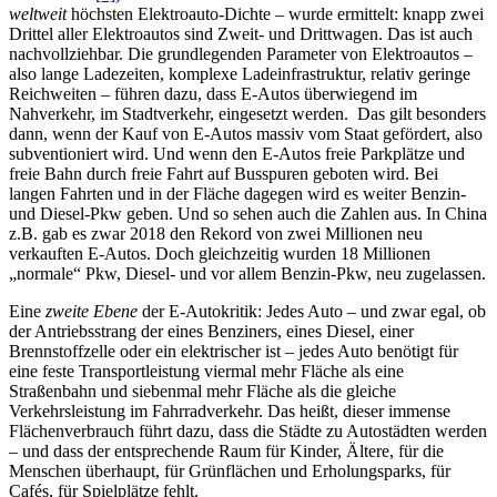
weltweit
höchsten Elektroauto-Dichte – wurde ermittelt: knapp zwei
Drittel aller Elektroautos sind Zweit- und Drittwagen. Das ist auch
nachvollziehbar. Die grundlegenden Parameter von Elektroautos –
also lange Ladezeiten, komplexe Ladeinfrastruktur, relativ geringe
Reichweiten – führen dazu, dass E-Autos überwiegend im
Nahverkehr, im Stadtverkehr, eingesetzt werden. Das gilt besonders
dann, wenn der Kauf von E-Autos massiv vom Staat gefördert, also
subventioniert wird. Und wenn den E-Autos freie Parkplätze und
freie Bahn durch freie Fahrt auf Busspuren geboten wird. Bei
langen Fahrten und in der Fläche dagegen wird es weiter Benzin-
und Diesel-Pkw geben. Und so sehen auch die Zahlen aus. In China
z.B. gab es zwar 2018 den Rekord von zwei Millionen neu
verkauften E-Autos. Doch gleichzeitig wurden 18 Millionen
„normale“ Pkw, Diesel- und vor allem Benzin-Pkw, neu zugelassen.
Eine
zweite Ebene
der E-Autokritik: Jedes Auto – und zwar egal, ob
der Antriebsstrang der eines Benziners, eines Diesel, einer
Brennstoffzelle oder ein elektrischer ist – jedes Auto benötigt für
eine feste Transportleistung viermal mehr Fläche als eine
Straßenbahn und siebenmal mehr Fläche als die gleiche
Verkehrsleistung im Fahrradverkehr. Das heißt, dieser immense
Flächenverbrauch führt dazu, dass die Städte zu Autostädten werden
– und dass der entsprechende Raum für Kinder, Ältere, für die
Menschen überhaupt, für Grünflächen und Erholungsparks, für
Cafés, für Spielplätze fehlt.