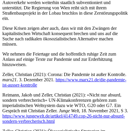
Autoverkehr werden weiterhin staatlich subventioniert und
unterstützt. Die Regierung von Wien reiht sich mit ihrem
Straßenbauprojekt in der Lobau bruchlos in diese Zerstörungspolitik
ein.
Diese Krisen zeigen aber auch, dass wir mit den Zwängen der
kapitalistischen Wirtschaft konsequent brechen und uns auf die
Suche nach radikalen ökosozialistischen Alternative machen
müssen.
Wir nehmen die Feiertage und die hoffentlich ruhige Zeit zum
Anlass auf einige Texte zur Pandemie und zur Erderhitzung
hinzuweisen.
Zeller, Christian (2021): Corona: Die Pandemie ist außer Kontrolle.
marx21
. 3. Dezember 2021.
https://www.marx21.de/die-pandemie-
ist-ausser-kontrolle
Reimann, Jakob und Zeller, Christian (2021): »Nicht nur absurd,
sondern verbrecherisch« UN-Klimakonferenzen gehören zum
imperialistischen Weltsystem dazu wie WTO, G20 oder G7. Ein
Gespräch mit Christian Zeller.
Junge Welt
, 18. November 2021, S 3.
https://www.jungewelt.de/artikel/414749.cop-26-nicht-nur-absurd-
sondern-verbrecherisch.html