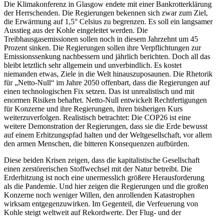
Die Klimakonferenz in Glasgow endete mit einer Bankrotterklärung
der Herrschenden. Die Regierungen bekennen sich zwar zum Ziel,
die Erwärmung auf 1,5° Celsius zu begrenzen. Es soll ein langsamer
Ausstieg aus der Kohle eingeleitet werden. Die
Treibhausgasemissionen sollen noch in diesem Jahrzehnt um 45
Prozent sinken. Die Regierungen sollen ihre Verpflichtungen zur
Emissionssenkung nachbessern und jährlich berichten. Doch all das
bleibt letztlich sehr allgemein und unverbindlich. Es kostet
niemanden etwas, Ziele in die Welt hinauszuposaunen. Die Rhetorik
für „Netto-Null“ im Jahre 2050 offenbart, dass die Regierungen auf
einen technologischen Fix setzen. Das ist unrealistisch und mit
enormen Risiken behaftet. Netto-Null entwickelt Rechtfertigungen
für Konzerne und ihre Regierungen, ihren bisherigen Kurs
weiterzuverfolgen. Realistisch betrachtet: Die COP26 ist eine
weitere Demonstration der Regierungen, dass sie die Erde bewusst
auf einem Erhitzungspfad halten und der Weltgesellschaft, vor allem
den armen Menschen, die bitteren Konsequenzen aufbürden.
Diese beiden Krisen zeigen, dass die kapitalistische Gesellschaft
einen zerstörerischen Stoffwechsel mit der Natur betreibt. Die
Erderhitzung ist noch eine unermesslich größere Herausforderung
als die Pandemie. Und hier zeigen die Regierungen und die großen
Konzerne noch weniger Willen, den anrollenden Katastrophen
wirksam entgegenzuwirken. Im Gegenteil, die Verfeuerung von
Kohle steigt weltweit auf Rekordwerte. Der Flug- und der