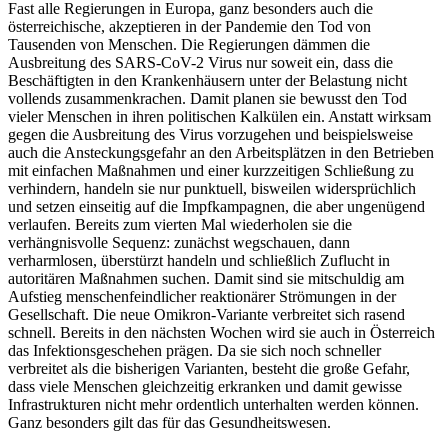
Fast alle Regierungen in Europa, ganz besonders auch die
österreichische, akzeptieren in der Pandemie den Tod von
Tausenden von Menschen. Die Regierungen dämmen die
Ausbreitung des SARS-CoV-2 Virus nur soweit ein, dass die
Beschäftigten in den Krankenhäusern unter der Belastung nicht
vollends zusammenkrachen. Damit planen sie bewusst den Tod
vieler Menschen in ihren politischen Kalkülen ein. Anstatt wirksam
gegen die Ausbreitung des Virus vorzugehen und beispielsweise
auch die Ansteckungsgefahr an den Arbeitsplätzen in den Betrieben
mit einfachen Maßnahmen und einer kurzzeitigen Schließung zu
verhindern, handeln sie nur punktuell, bisweilen widersprüchlich
und setzen einseitig auf die Impfkampagnen, die aber ungenügend
verlaufen. Bereits zum vierten Mal wiederholen sie die
verhängnisvolle Sequenz: zunächst wegschauen, dann
verharmlosen, überstürzt handeln und schließlich Zuflucht in
autoritären Maßnahmen suchen. Damit sind sie mitschuldig am
Aufstieg menschenfeindlicher reaktionärer Strömungen in der
Gesellschaft. Die neue Omikron-Variante verbreitet sich rasend
schnell. Bereits in den nächsten Wochen wird sie auch in Österreich
das Infektionsgeschehen prägen. Da sie sich noch schneller
verbreitet als die bisherigen Varianten, besteht die große Gefahr,
dass viele Menschen gleichzeitig erkranken und damit gewisse
Infrastrukturen nicht mehr ordentlich unterhalten werden können.
Ganz besonders gilt das für das Gesundheitswesen.