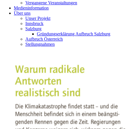
Vergangene Veranstaltungen
Medieninformation
Über uns
Unser Projekt
Innsbruck
Salzburg
Gründungserklärung Aufbruch Salzburg
Aufbruch Österreich
Stellungnahmen