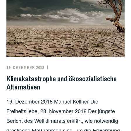
C
K
T
E
A
L
L
E
R
19. DEZEMBER 2018
REDAKTION
KLIMA
,
L
ÖKOLOGIE
,
Klimakatastrophe und ökosozialistische
Ä
ÖKOSOZIALISMUS
Alternativen
N
D
19. Dezember 2018 Manuel Kellner Die
E
Freiheitsliebe, 28. November 2018 Der jüngste
R
Bericht des Weltklimarats erklärt, wie notwendig
…
W
drastische Maßnahmen sind, um die Erwärmung