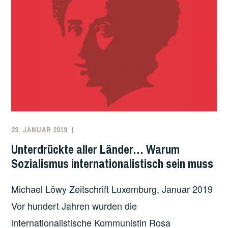
Z
I
U
G
R
E
O
R
R
U
I
M
E
B
N
A
T
U
I
D
23. JANUAR 2019
REDAKTION
ARBEITER*INNENBEWEGUNG
,
E
E
INTERNATIONAL
,
Unterdrückte aller Länder… Warum
R
R
ÖKOSOZIALISMUS
,
Sozialismus internationalistisch sein muss
U
A
REVOLUTION
,
N
U
TRANSNATIONALE
Michael Löwy Zeitschrift Luxemburg, Januar 2019
G
T
SOLIDARITÄT
U
Vor hundert Jahren wurden die
O
N
I
internationalistische Kommunistin Rosa