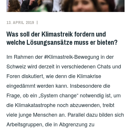
D
E
L
I
I
S
E
N
C
13. APRIL 2019
REDAKTION
ARBEITEN
,
Ö
Ö
H
KLIMA
,
Was soll der Klimastreik fordern und
K
K
A
KLIMAPROTESTE
,
O
welche Lösungsansätze muss er bieten?
O
F
ÖKOSOZIALISMUS
,
S
S
T
SCHWEIZ
O
Im Rahmen der #Klimastreik-Bewegung in der
O
V
Z
Z
Schweiz wird derzeit in verschiedenen Chats und
E
I
I
Foren diskutiert, wie denn die Klimakrise
R
A
A
H
eingedämmt werden kann. Insbesondere die
L
L
I
I
Frage, ob ein „System change“ notwendig ist, um
I
N
S
S
die Klimakatastrophe noch abzuwenden, treibt
D
T
T
viele junge Menschen an. Parallel dazu bilden sich
E
I
I
R
Arbeitsgruppen, die in Abgrenzung zu
S
S
T