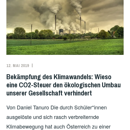
12. MAI 2019
DANIEL
ANTIKAPITALISMUS
,
TANURO
KLIMA
,
Bekämpfung des Klimawandels: Wieso
ÖKOSOZIALISMUS
,
eine CO2-Steuer den ökologischen Umbau
USA
unserer Gesellschaft verhindert
Von Daniel Tanuro Die durch Schüler*innen
ausgelöste und sich rasch verbreiternde
Klimabewegung hat auch Österreich zu einer