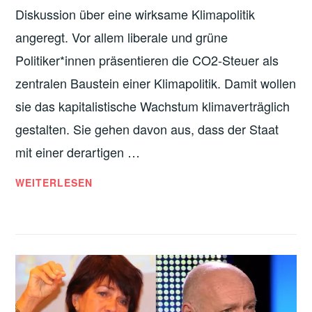
Diskussion über eine wirksame Klimapolitik
angeregt. Vor allem liberale und grüne
Politiker*innen präsentieren die CO2-Steuer als
zentralen Baustein einer Klimapolitik. Damit wollen
sie das kapitalistische Wachstum klimaverträglich
gestalten. Sie gehen davon aus, dass der Staat
mit einer derartigen …
B
WEITERLESEN
E
K
Ä
M
P
F
U