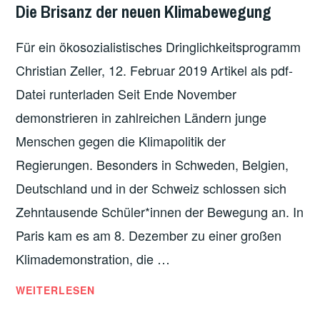
ÖKOLOGIE
,
Die Brisanz der neuen Klimabewegung
Z
Ö
ÖKOSOZIALISMUS
E
K
Für ein ökosozialistisches Dringlichkeitsprogramm
M
O
U
Christian Zeller, 12. Februar 2019 Artikel als pdf-
S
S
Datei runterladen Seit Ende November
O
S
Z
demonstrieren in zahlreichen Ländern junge
E
I
Menschen gegen die Klimapolitik der
R
A
B
Regierungen. Besonders in Schweden, Belgien,
L
I
I
Deutschland und in der Schweiz schlossen sich
E
S
Zehntausende Schüler*innen der Bewegung an. In
T
T
Paris kam es am 8. Dezember zu einer großen
E
I
N
Klimademonstration, die …
S
?
C
D
WEITERLESEN
H
I
E