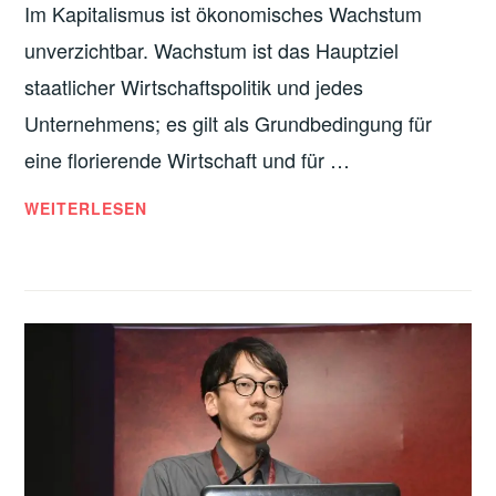
Im Kapitalismus ist ökonomisches Wachstum
:
W
unverzichtbar. Wachstum ist das Hauptziel
I
staatlicher Wirtschaftspolitik und jedes
E
Unternehmens; es gilt als Grundbedingung für
S
eine florierende Wirtschaft und für …
O
E
W
WEITERLESEN
I
A
N
C
E
H
C
S
O
T
2
U
-
M
S
S
T
G
E