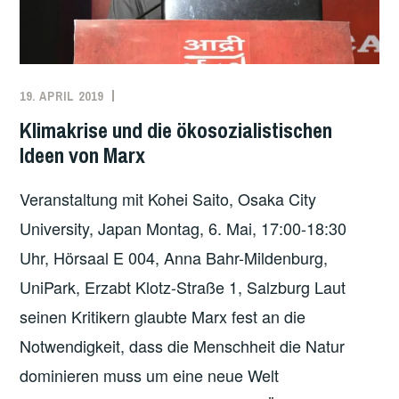
R
U
E
E
N
R
Z
D
E
19. APRIL 2019
REDAKTION
MARX
,
E
N
ÖKOSOZIALISMUS
,
N
Klimakrise und die ökosozialistischen
A
UNCATEGORIZED
,
Ö
Ideen von Marx
L
VERGANGENE
K
S
VERANSTALTUNGEN
O
Veranstaltung mit Kohei Saito, Osaka City
G
L
University, Japan Montag, 6. Mai, 17:00-18:30
R
O
E
Uhr, Hörsaal E 004, Anna Bahr-Mildenburg,
G
N
UniPark, Erzabt Klotz-Straße 1, Salzburg Laut
I
Z
S
seinen Kritikern glaubte Marx fest an die
E
C
Notwendigkeit, dass die Menschheit die Natur
N
H
D
dominieren muss um eine neue Welt
E
E