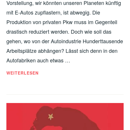
L
Vorstellung, wir könnten unseren Planeten künftig
I
I
mit E-Autos zupflastern, ist abwegig. Die
S
M
C
Produktion von privaten Pkw muss im Gegenteil
A
H
drastisch reduziert werden. Doch wie soll das
B
E
E
gehen, wo von der Autoindustrie Hunderttausende
Ü
W
B
Arbeitsplätze abhängen? Lässt sich denn in den
E
E
Autofabriken auch etwas …
G
R
U
E
WEITERLESEN
N
I
N
G
N
O
K
T
U
W
N
E
F
N
T
D