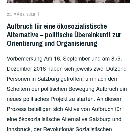
A
S
S
P
21. MÄRZ 2019
REDAKTION
ÖKOSOZIALISMUS
,
T
R
ORIENTIERUNG
,
Aufbruch für eine ökosozialistische
R
O
ÖSTERREICH
E
G
Alternative – politische Übereinkunft zur
I
R
Orientierung und Organisierung
K
A
F
M
Vorbemerkung Am 16. September und am 8./9.
O
M
Dezember 2018 haben sich jeweils zwei Dutzend
R
Personen in Salzburg getroffen, um nach dem
D
Scheitern der politischen Bewegung Aufbruch ein
E
R
neues politisches Projekt zu starten. An diesem
N
Prozess beteiligen sich Aktive von Aufbruch für
U
eine ökosozialistische Alternative Salzburg und
N
D
Innsbruck, der Revolutionär Sozialistischen
W