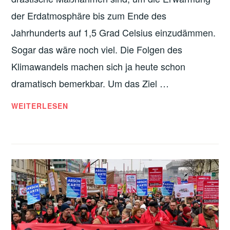
A
der Erdatmosphäre bis zum Ende des
R
Jahrhunderts auf 1,5 Grad Celsius einzudämmen.
U
Sogar das wäre noch viel. Die Folgen des
M
S
Klimawandels machen sich ja heute schon
O
dramatisch bemerkbar. Um das Ziel …
Z
I
K
WEITERLESEN
A
L
L
I
I
M
S
A
M
K
U
A
S
T
I
A
N
S