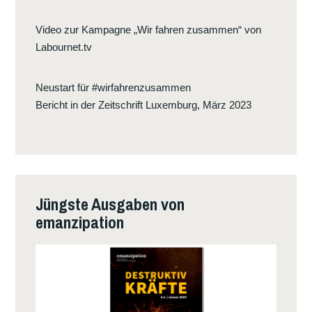
E
Video zur Kampagne „Wir fahren zusammen“ von
I
Labournet.tv
N
E
Neustart für #wirfahrenzusammen
P
Bericht in der Zeitschrift Luxemburg, März 2023
O
L
I
T
I
S
Jüngste Ausgaben von
C
emanzipation
H
E
A
L
T