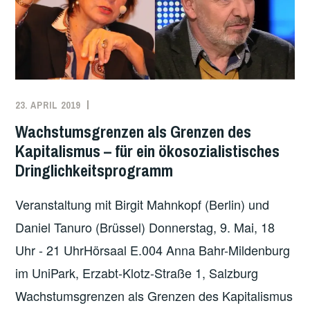
N
G
D
E
S
K
23. APRIL 2019
REDAKTION
ANTIKAPITALISMUS
,
L
KLIMA
,
Wachstumsgrenzen als Grenzen des
I
KLIMAPROTESTE
,
Kapitalismus – für ein ökosozialistisches
M
ÖKOSOZIALISMUS
,
Dringlichkeitsprogramm
A
VERGANGENE
W
VERANSTALTUNGEN
,
Veranstaltung mit Birgit Mahnkopf (Berlin) und
A
WIRTSCHAFT
Daniel Tanuro (Brüssel) Donnerstag, 9. Mai, 18
N
Uhr - 21 UhrHörsaal E.004 Anna Bahr-Mildenburg
D
E
im UniPark, Erzabt-Klotz-Straße 1, Salzburg
L
Wachstumsgrenzen als Grenzen des Kapitalismus
S