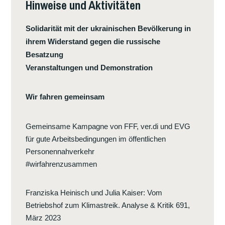
Hinweise und Aktivitäten
D
I
G
V
E
E
Solidarität mit der ukrainischen Bevölkerung in
G
N
ihrem Widerstand gegen die russische
E
Besatzung
N
Veranstaltungen und Demonstration
D
I
Wir fahren gemeinsam
E
R
Gemeinsame Kampagne von FFF, ver.di und EVG
E
für gute Arbeitsbedingungen im öffentlichen
G
Personennahverkehr
I
#wirfahrenzusammen
E
R
Franziska Heinisch und Julia Kaiser
:
Vom
U
Betriebshof zum Klimastreik. Analyse & Kritik 691,
N
März 2023
G