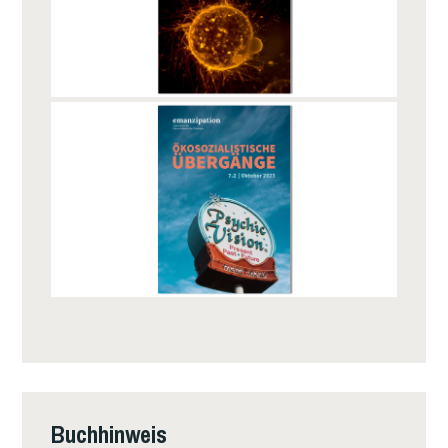
E
R
N
A
T
I
V
E
A
U
F
B
A
U
E
N
Buchhinweis
!