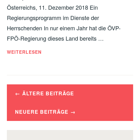
H
L
Österreichs, 11. Dezember 2018 Ein
S
I
Regierungsprogramm im Dienste der
E
S
I
Herrschenden In nur einem Jahr hat die ÖVP-
T
N
I
FPÖ-Regierung dieses Land bereits …
M
S
U
I
WEITERLESEN
C
S
M
H
S
W
E
I
A
D
L
Beitragsnavigation
E
ÄLTERE BEITRÄGE
T
R
E
S
R
NEUERE BEITRÄGE
T
N
A
A
N
T