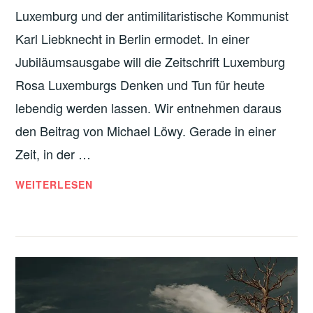
D
N
Luxemburg und der antimilitaristische Kommunist
O
D
Karl Liebknecht in Berlin ermodet. In einer
R
U
G
S
Jubiläumsausgabe will die Zeitschrift Luxemburg
A
T
Rosa Luxemburgs Denken und Tun für heute
N
R
lebendig werden lassen. Wir entnehmen daraus
I
I
S
den Beitrag von Michael Löwy. Gerade in einer
E
I
Zeit, in der …
E
R
U
WEITERLESEN
U
N
N
T
G
E
R
D
R
Ü