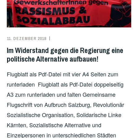
T
T
E
R
R
O
N
P
A
H
11. DEZEMBER 2018
REDAKTION
ARBEITEN
,
T
E
ÖKOSOZIALISMUS
,
Im Widerstand gegen die Regierung eine
I
U
ÖSTERREICH
politische Alternative aufbauen!
O
N
N
D
Flugblatt als Pdf-Datei mit vier A4 Seiten zum
A
Ö
runterladen Flugblatt als Pdf-Datei doppelseitig
L
K
I
A3 zum runterladen und falten Gemeinsame
O
S
S
Flugschrift von Aufbruch Salzburg, Revolutionär
T
O
Sozialistische Organisation, Solidarische Linke
I
Z
S
Kärnten, Sozialistische Alternative und
I
C
A
Einzelpersonen in unterschiedlichen Städten